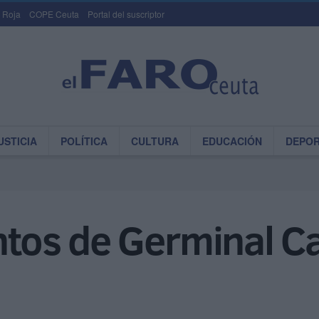
 Roja
COPE Ceuta
Portal del suscriptor
USTICIA
POLÍTICA
CULTURA
EDUCACIÓN
DEPO
entos de Germinal C