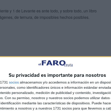
ente y 1 de Levante es ante todo, y sobre todo, un libro
mágenes, de ternura, de imposibles hechos posibles.
Su privacidad es importante para nosotros
s 1731
socios
almacenamos y/o accedemos a información en un disposit
os
Seguridad privada en el
sonales, como identificadores únicos e información estándar enviada 
cementerio musulmán tras
ntenido personalizado, medición de publicidad y contenido, investigaci
el desalojo de 700 personas
os.
Con su permiso, nosotros y nuestros socios podemos utilizar datos 
HACE 41 MINUTOS
identificación mediante las características de dispositivos. Puede hacer
ntimiento a nosotros y a nuestros 1731 socios para que llevemos a ca