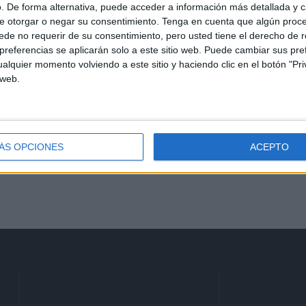
El entorno de la sede de la
. De forma alternativa, puede acceder a información más detallada y 
na
Policía en Colón, colapsado
e otorgar o negar su consentimiento.
Tenga en cuenta que algún proc
por cientos de menores
de no requerir de su consentimiento, pero usted tiene el derecho de r
marroquíes
referencias se aplicarán solo a este sitio web. Puede cambiar sus pref
alquier momento volviendo a este sitio y haciendo clic en el botón "Pri
HACE 1 HORA
 web.
Tarajal, la tragedia que no
cesa: los GEAS localizan
otros 2 cadáveres
ÁS OPCIONES
ACEPTO
HACE 2 HORAS