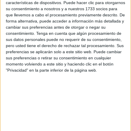
Queda libre con cargos, pero la historia asociada a este
características de dispositivos. Puede hacer clic para otorgarnos
su consentimiento a nosotros y a nuestros 1733 socios para
suceso tiene matices que no se conocían hasta ahora y
que llevemos a cabo el procesamiento previamente descrito. De
que han sido verificadas tras la revisión de las cámaras
forma alternativa, puede acceder a información más detallada y
ubicadas en la zona.
cambiar sus preferencias antes de otorgar o negar su
consentimiento.
Tenga en cuenta que algún procesamiento de
El joven, que conducía una motocicleta, estaba parado en
sus datos personales puede no requerir de su consentimiento,
el paso de peatones por donde cruzaban las dos mujeres
pero usted tiene el derecho de rechazar tal procesamiento. Sus
preferencias se aplicarán solo a este sitio web. Puede cambiar
que resultaron heridas y fueron evacuadas al
hospital
de
sus preferencias o retirar su consentimiento en cualquier
Loma Colmenar.
momento volviendo a este sitio y haciendo clic en el botón
"Privacidad" en la parte inferior de la página web.
Una segunda moto llegó por detrás y embistió a este
joven, provocando así el
atropello
. El conductor de esa
segunda moto no ha sido todavía detenido y está en busca
y captura.
Las imágenes analizadas tras ser recogidas por las
cámaras ubicadas en el lugar recogen cómo fue ese
siniestro.