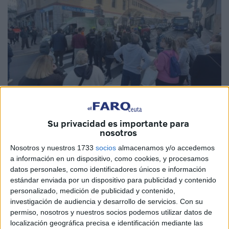
Imagen de archivo
Su privacidad es importante para
nosotros
Nosotros y nuestros 1733
socios
almacenamos y/o accedemos
a información en un dispositivo, como cookies, y procesamos
El joven detenido este viernes tras un grave accidente
datos personales, como identificadores únicos e información
ocurrido en Ceuta, a la altura del paso de peatones del
estándar enviada por un dispositivo para publicidad y contenido
Mercado Central
, ha quedado en libertad este domingo
personalizado, medición de publicidad y contenido,
tras su puesta a disposición judicial, tal y como han
investigación de audiencia y desarrollo de servicios.
Con su
confirmado fuentes consultadas por El Faro.
permiso, nosotros y nuestros socios podemos utilizar datos de
localización geográfica precisa e identificación mediante las