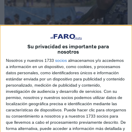
Su privacidad es importante para
nosotros
Nosotros y nuestros 1733
socios
almacenamos y/o accedemos
Imagen cedida
a información en un dispositivo, como cookies, y procesamos
datos personales, como identificadores únicos e información
estándar enviada por un dispositivo para publicidad y contenido
personalizado, medición de publicidad y contenido,
investigación de audiencia y desarrollo de servicios.
Con su
Según informan medios marroquíes, los seis jóvenes que
permiso, nosotros y nuestros socios podemos utilizar datos de
hasta el momento se encontraban
secuestrados por
localización geográfica precisa e identificación mediante las
bandas criminales en el Myanmar
han sido liberados tras
características de dispositivos. Puede hacer clic para otorgarnos
su consentimiento a nosotros y a nuestros 1733 socios para
haber abonado el dinero solicitado por los secuestradores.
que llevemos a cabo el procesamiento previamente descrito. De
forma alternativa, puede acceder a información más detallada y
El portal web marroquí Hespress, explica que los