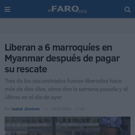
Liberan a 6 marroquíes en
Myanmar después de pagar
su rescate
Tres de los secuestrados fueron liberados hace
más de diez días, otros dos la semana pasada y el
último en el día de ayer
Por
Isabel Jiménez
02/07/2024 - 11:44