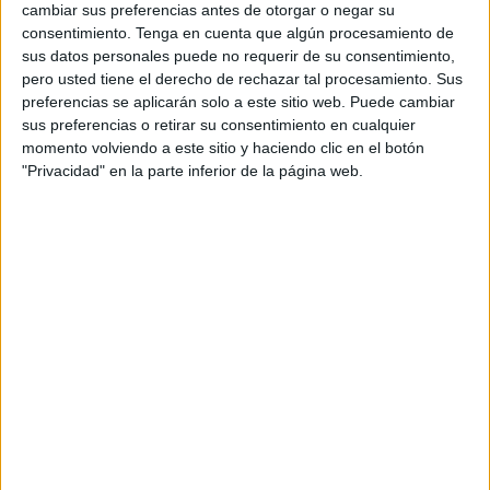
cambiar sus preferencias antes de otorgar o negar su
secuestradores dieron permiso para que fueran liberados
consentimiento.
Tenga en cuenta que algún procesamiento de
bajo la condición de recibir una cantidad del dinero que
sus datos personales puede no requerir de su consentimiento,
superaba los 9.000 euros.
pero usted tiene el derecho de rechazar tal procesamiento. Sus
preferencias se aplicarán solo a este sitio web. Puede cambiar
Hespress, quien ha informado sobre estos seis jóvenes
sus preferencias o retirar su consentimiento en cualquier
momento volviendo a este sitio y haciendo clic en el botón
retenidos Myanmar, indicaba que fueron liberados
"Privacidad" en la parte inferior de la página web.
recientemente tras pagar el dinero del rescate que era
aproximadamente de 100.000 dírhams marroquíes.
Según revela el mismo medio local, los seis hombres
fueron puestos en libertad en diferentes momentos: tres
fueron liberados hace más de diez días, otros dos la
semana pasada y el último en el día de ayer.
Tras lo sucedido en este caso, medios locales informan
que ha quedado en evidencia que no hay otra forma de
liberar a los marroquíes detenidos que pagar el rescate, ya
que las bandas consideran este dinero como el importe