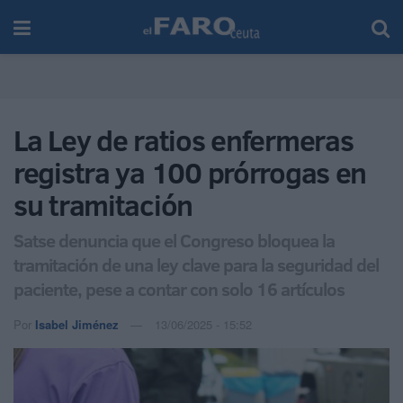
La Ley de ratios enfermeras
registra ya 100 prórrogas en
su tramitación
Satse denuncia que el Congreso bloquea la
tramitación de una ley clave para la seguridad del
paciente, pese a contar con solo 16 artículos
Por
Isabel Jiménez
13/06/2025 - 15:52