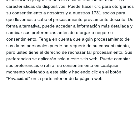
“piedras en el camino”
en lugar de trabajar para
características de dispositivos. Puede hacer clic para otorgarnos
su consentimiento a nosotros y a nuestros 1731 socios para
garantizar una mejor atención a las personas.
que llevemos a cabo el procesamiento previamente descrito. De
forma alternativa, puede acceder a información más detallada y
Satse recuerda que esta norma, impulsada por el
cambiar sus preferencias antes de otorgar o negar su
Sindicato a través de una Iniciativa Legislativa Popular
consentimiento.
Tenga en cuenta que algún procesamiento de
(ILP), lleva “dos legislaturas y dos tomas en consideración
sus datos personales puede no requerir de su consentimiento,
a sus espaldas” y ya más de un centenar de
pero usted tiene el derecho de rechazar tal procesamiento. Sus
preferencias se aplicarán solo a este sitio web. Puede cambiar
aplazamientos para que pueda continuar su tramitación
sus preferencias o retirar su consentimiento en cualquier
parlamentaria en el Congreso de los Diputados.
momento volviendo a este sitio y haciendo clic en el botón
"Privacidad" en la parte inferior de la página web.
En la pasada legislatura fueron 83 las prórrogas
solicitadas por los grupos parlamentarios para poder tener
más tiempo para estudiar
una norma con solo 16
artículos y presentar sus enmiendas
. “En la actual, son
ya 17 prórrogas, algo más injustificable si cabe cuando
tuvieron cuatro años ya para tenerlas listas”, apunta la
organización sindical.