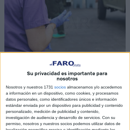
Imagen de archivo
Su privacidad es importante para
nosotros
Nosotros y nuestros 1731
socios
almacenamos y/o accedemos
a información en un dispositivo, como cookies, y procesamos
El Sindicato de Enfermería (Satse) ha denunciado,
datos personales, como identificadores únicos e información
estándar enviada por un dispositivo para publicidad y contenido
también en Ceuta, que las
100 prórrogas ya registradas
personalizado, medición de publicidad y contenido,
para aplazar el plazo de presentación de enmiendas a la
investigación de audiencia y desarrollo de servicios.
Con su
Proposición de Ley de ratios enfermeras demuestran que
permiso, nosotros y nuestros socios podemos utilizar datos de
la Comisión de Sanidad del Congreso
se limita a poner
localización geográfica precisa e identificación mediante las