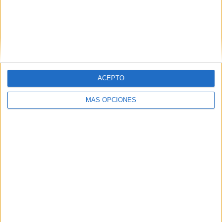
de Ceuta beneficia mucho a las personas con asma ya
que hay menos graminias, polen o ácaros, aunque en
Marruecos hay un olivar extenso y el viento no entiende de
fronteras y algunas veces puede venir a la ciudad”.
ACEPTO
MÁS OPCIONES
Tags:
COPE
deportes
Juventud
Salud