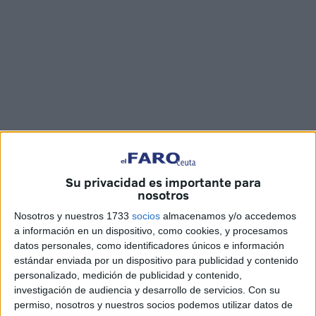
FaroTV
Su privacidad es importante para
nosotros
Nosotros y nuestros 1733
socios
almacenamos y/o accedemos
Alrededor de un
15% de infantes y adolescentes
a información en un dispositivo, como cookies, y procesamos
padecen asma, mientras que tan solo un 5% de adultos
datos personales, como identificadores únicos e información
sufren este problema respiratorio. Estos son solo algunos
estándar enviada por un dispositivo para publicidad y contenido
de los datos que ha trasladado el experto en neumología
personalizado, medición de publicidad y contenido,
investigación de audiencia y desarrollo de servicios.
Con su
Leopoldo Domínguez en su visita a
Cope Ceuta
.
permiso, nosotros y nuestros socios podemos utilizar datos de