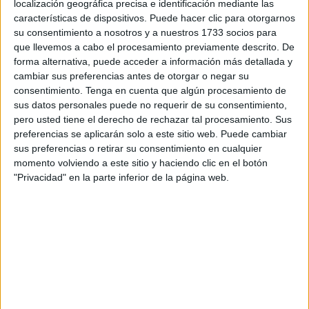
localización geográfica precisa e identificación mediante las
La presencia del facultativo en los estudios de Sargento
características de dispositivos. Puede hacer clic para otorgarnos
Mena ha coincidido con el Día Internacional de esta
su consentimiento a nosotros y a nuestros 1733 socios para
enfermedad (2 de mayo).
El asma
, ha explicado, es un
que llevemos a cabo el procesamiento previamente descrito. De
proceso de obstrucción aérea en los pulmones donde
forma alternativa, puede acceder a información más detallada y
cambiar sus preferencias antes de otorgar o negar su
estos músculos se inflaman y pueden “acusar mayor o
consentimiento.
Tenga en cuenta que algún procesamiento de
menos reversibilidad”.
sus datos personales puede no requerir de su consentimiento,
pero usted tiene el derecho de rechazar tal procesamiento. Sus
“A veces puede incluir a una mejora pero no quiere decir
preferencias se aplicarán solo a este sitio web. Puede cambiar
que esté curado del todo”, ha aclarado Domínguez.
sus preferencias o retirar su consentimiento en cualquier
momento volviendo a este sitio y haciendo clic en el botón
Su
síntoma más común
y reconocible es la tos irritativa y
"Privacidad" en la parte inferior de la página web.
molesta que conlleva a despertares nocturnos. Estos
vienen acompañados de una “sensación de ahogo y
presión torácica en el pecho, provocando una obstrucción
en la vía aérea donde a veces suele ir acompañado de
sibilancias (vulgarmente conocido como pito o silbido) y de
mucosidad”, ha detallado el neumólogo.