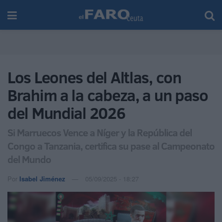
Los Leones del Altlas, con
Brahim a la cabeza, a un paso
del Mundial 2026
Si Marruecos Vence a Níger y la República del
Congo a Tanzania, certifica su pase al Campeonato
del Mundo
Por
Isabel Jiménez
05/09/2025 - 18:27