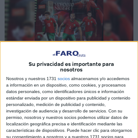
Su privacidad es importante para
nosotros
Imagen cedida
Nosotros y nuestros 1731
socios
almacenamos y/o accedemos
a información en un dispositivo, como cookies, y procesamos
datos personales, como identificadores únicos e información
estándar enviada por un dispositivo para publicidad y contenido
Será la noche de este viernes cuando se conocerá si la
personalizado, medición de publicidad y contenido,
investigación de audiencia y desarrollo de servicios.
Con su
selección de Marruecos, con Brahim Díaz a la cabeza,
se
permiso, nosotros y nuestros socios podemos utilizar datos de
convertirá o no en la selección número 17 en clasificar
localización geográfica precisa e identificación mediante las
al Mundial 2026
, integrándose a un grupo que hasta ahora
características de dispositivos. Puede hacer clic para otorgarnos
lo conforman Argentina, Estados Unidos, México, Canadá,
su consentimiento a nosotros y a nuestros 1731 socios para