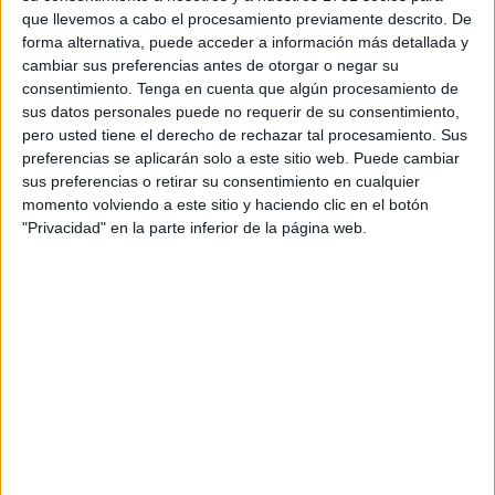
que llevemos a cabo el procesamiento previamente descrito. De
Japón, Nueva Zelanda, Irán, Uzbekistán, Corea del Sur,
forma alternativa, puede acceder a información más detallada y
Jordania, Australia, Brasil, Ecuador, Colombia, Uruguay y
cambiar sus preferencias antes de otorgar o negar su
Paraguay.
consentimiento.
Tenga en cuenta que algún procesamiento de
sus datos personales puede no requerir de su consentimiento,
El resultado dependerá de dos variables y es
que
pero usted tiene el derecho de rechazar tal procesamiento. Sus
Marruecos se imponga a Níger
y, por otra parte, que
preferencias se aplicarán solo a este sitio web. Puede cambiar
sus preferencias o retirar su consentimiento en cualquier
Tanzania
pierda ante la selección de la República del
momento volviendo a este sitio y haciendo clic en el botón
Congo. Si se conjugan estos dos factores, entonces
los
"Privacidad" en la parte inferior de la página web.
Leones del Atlas
podrán celebrar.
A finales del mes pasado
se daba a conocer que cuatro
futbolistas que militan en LaLiga, entre ellos
Brahim Díaz,
delantero del Real Madrid
, y Maroan Sanadi, atacante del
Athletic de Bilbao, además del lateral del PSG Achraf
Hakimi, integraban la lista de los convocados por el
seleccionador de Marruecos, Walid Regragui, para los
próximos compromisos de clasificación al Mundial 2026.