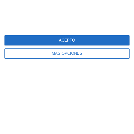
ACEPTO
MÁS OPCIONES
Eso llevó a la
presentación de una denuncia
en la
Jefatura Superior de Policía
al haberse compartido un
documento en el que se expresaban las razones de esa
baja, ante un posible caso de revelación de datos que
afectaban a su intimidad.
Tras un sobreseimiento inicial el auto fue recurrido y