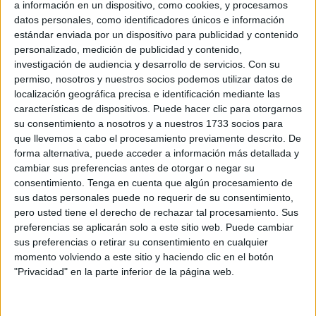
a información en un dispositivo, como cookies, y procesamos
Lo hace tras la denuncia interpuesta por una trabajadora
datos personales, como identificadores únicos e información
del Grupo Parlamentario Socialista tras la difusión en un
estándar enviada por un dispositivo para publicidad y contenido
chat del partido de su parte médico por incapacidad
personalizado, medición de publicidad y contenido,
temporal.
investigación de audiencia y desarrollo de servicios.
Con su
permiso, nosotros y nuestros socios podemos utilizar datos de
Al juzgado ha acudido también la trabajadora del PSOE
localización geográfica precisa e identificación mediante las
características de dispositivos. Puede hacer clic para otorgarnos
que presentó la denuncia que ha dado pie a este caso.
su consentimiento a nosotros y a nuestros 1733 socios para
que llevemos a cabo el procesamiento previamente descrito. De
Ha acudido para ser revisada por el forense.
forma alternativa, puede acceder a información más detallada y
cambiar sus preferencias antes de otorgar o negar su
León ha llegado a las 8.30 horas, pero se le ha advertido
consentimiento.
Tenga en cuenta que algún procesamiento de
de que hasta las nueve no podía pasar.
sus datos personales puede no requerir de su consentimiento,
pero usted tiene el derecho de rechazar tal procesamiento. Sus
Ha sido citado formalmente por el juzgado para que acuda
preferencias se aplicarán solo a este sitio web. Puede cambiar
asistido de su abogado, advirtiéndole de su obligación de
sus preferencias o retirar su consentimiento en cualquier
comparecer ya que de no alegar causa justa que se lo
momento volviendo a este sitio y haciendo clic en el botón
"Privacidad" en la parte inferior de la página web.
impida, esa citación podrá convertirse en orden de
detención.