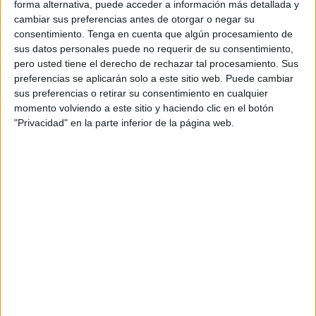
forma alternativa, puede acceder a información más detallada y
ganarse.
cambiar sus preferencias antes de otorgar o negar su
consentimiento.
Tenga en cuenta que algún procesamiento de
La droga sigue fluyendo. El dinero también. Y donde hay
sus datos personales puede no requerir de su consentimiento,
dinero fácil, la corrupción brota. Funcionarios que miran
pero usted tiene el derecho de rechazar tal procesamiento. Sus
hacia otro lado, cargos públicos que reciben maletines,
preferencias se aplicarán solo a este sitio web. Puede cambiar
estructuras que se corrompen silenciosamente mientras
sus preferencias o retirar su consentimiento en cualquier
los que dan la cara en la calle siguen dejándose la piel en
momento volviendo a este sitio y haciendo clic en el botón
"Privacidad" en la parte inferior de la página web.
un combate que parece interminable.
Por eso es necesario repensar el enfoque. Y uno de los
mayores defensores de este cambio ha sido Antonio
Escohotado, filósofo y sociólogo, fallecido en 2021, cuya
voz sigue viva a través de sus escritos. Escohotado no
defendía el consumo de drogas, sino la necesidad de
legalizarlas para arrebatar el poder a las mafias, reducir la
corrupción y tratar el consumo como un problema de salud
pública, no como un asunto penal.
Legalizar no significa incentivar el consumo. Significa