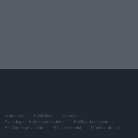
Grupo Faro
Publicidad
Contacto
Aviso legal – Protección de datos
Política de cookies
Política de privacidad
Política editorial
Términos de uso