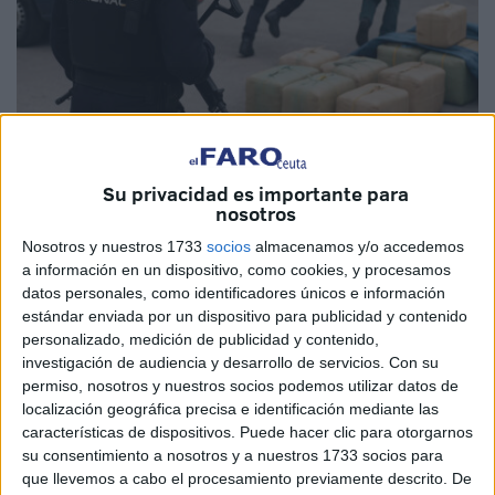
Imagen cedida
Su privacidad es importante para
nosotros
Nosotros y nuestros 1733
socios
almacenamos y/o accedemos
a información en un dispositivo, como cookies, y procesamos
Durante décadas, Guardia Civil y Policía Nacional han
datos personales, como identificadores únicos e información
librado una auténtica guerra contra las drogas en España.
estándar enviada por un dispositivo para publicidad y contenido
Una lucha desigual, donde los agentes, muchas veces con
personalizado, medición de publicidad y contenido,
medios limitados, arriesgan su vida enfrentándose a
investigación de audiencia y desarrollo de servicios.
Con su
permiso, nosotros y nuestros socios podemos utilizar datos de
mafias bien organizadas, violentas y con tentáculos que
localización geográfica precisa e identificación mediante las
alcanzan incluso a funcionarios, políticos y estructuras del
características de dispositivos. Puede hacer clic para otorgarnos
Estado. Es una guerra que deja muertos, heridos, miles de
su consentimiento a nosotros y a nuestros 1733 socios para
vidas destrozadas… y que, sin embargo, sigue sin
que llevemos a cabo el procesamiento previamente descrito. De