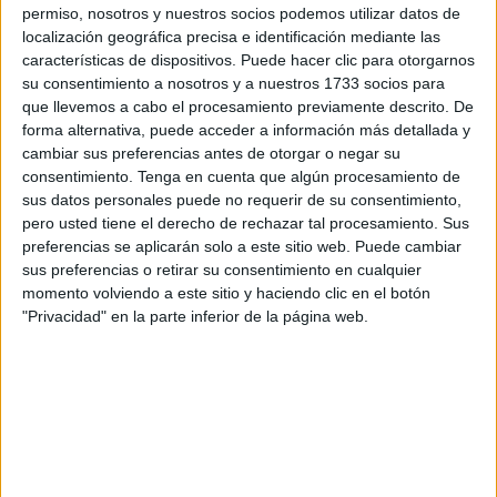
permiso, nosotros y nuestros socios podemos utilizar datos de
localización geográfica precisa e identificación mediante las
características de dispositivos. Puede hacer clic para otorgarnos
su consentimiento a nosotros y a nuestros 1733 socios para
que llevemos a cabo el procesamiento previamente descrito. De
forma alternativa, puede acceder a información más detallada y
cambiar sus preferencias antes de otorgar o negar su
consentimiento.
Tenga en cuenta que algún procesamiento de
Inicio del camino
sus datos personales puede no requerir de su consentimiento,
pero usted tiene el derecho de rechazar tal procesamiento. Sus
preferencias se aplicarán solo a este sitio web. Puede cambiar
A las 10 de la mañana,
los romeros, como cada año, se
sus preferencias o retirar su consentimiento en cualquier
han congregado en la entrada del Parque de San
momento volviendo a este sitio y haciendo clic en el botón
Amaro
para iniciar su camino hasta la ermita de San
"Privacidad" en la parte inferior de la página web.
Antonio del Monte Hacho.
Entre ellos se
encontraban hermanos de San Antonio,
así como de otros grupos religiosos
y muchos ceutíes
que no querían faltar a su cita romera. También ha
participado en esta romería el vicario general, Francisco