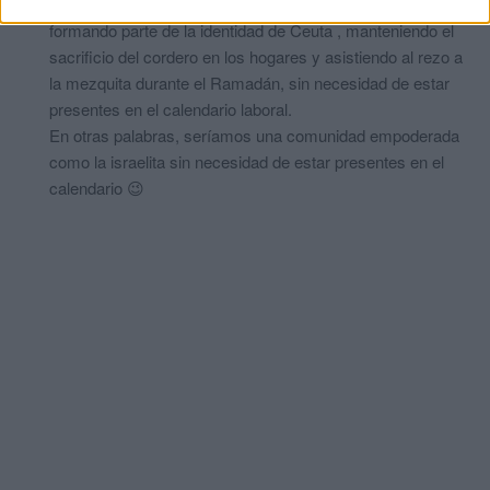
De este modo, garantizamos que nuestras fiestas sigan
formando parte de la identidad de Ceuta , manteniendo el
sacrificio del cordero en los hogares y asistiendo al rezo a
la mezquita durante el Ramadán, sin necesidad de estar
presentes en el calendario laboral.
En otras palabras, seríamos una comunidad empoderada
como la israelita sin necesidad de estar presentes en el
calendario 😉