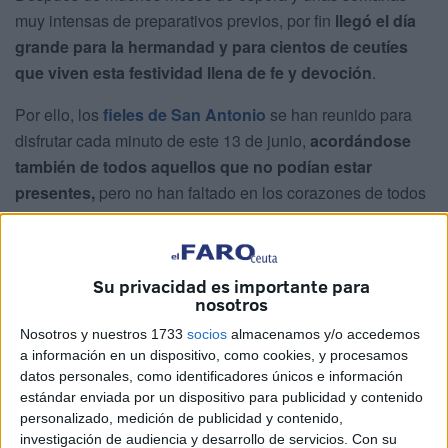
muy intensas de preparativos previos, por fin
llegó el día
grande para la hermandad y para cientos de ceutíes
que viven esta festividad llena de fe y devoción
.
Por ello, los
fieles de San Antonio
se han reunido para
disfrutar cada minuto de este 13 de junio,
acordándose
también de todos aquellos que no podían estar
presentes,
pero no han faltado en los corazones de todos
los romeros.
Su privacidad es importante para
nosotros
Nosotros y nuestros 1733
socios
almacenamos y/o accedemos
a información en un dispositivo, como cookies, y procesamos
datos personales, como identificadores únicos e información
estándar enviada por un dispositivo para publicidad y contenido
personalizado, medición de publicidad y contenido,
investigación de audiencia y desarrollo de servicios.
Con su