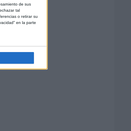
esamiento de sus
echazar tal
erencias o retirar su
vacidad" en la parte