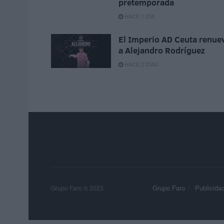
pretemporada
HACE 1 DÍA
El Imperio AD Ceuta renue
a Alejandro Rodríguez
HACE 2 DÍAS
Grupo Faro
Publicida
Grupo Faro © 2023