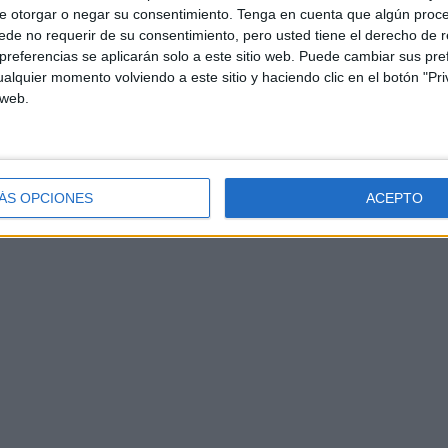
e otorgar o negar su consentimiento.
Tenga en cuenta que algún proc
de no requerir de su consentimiento, pero usted tiene el derecho de r
referencias se aplicarán solo a este sitio web. Puede cambiar sus pref
btenida individualmente por Lucía Suárez, el equipo
alquier momento volviendo a este sitio y haciendo clic en el botón "Pri
a subir al podio conjunto, aunque finalizó la
 web.
la
.
 de Ceuta
se ha valorado muy positivamente el cierre
ÁS OPCIONES
ACEPTO
orada satisfactoria marcada por el notable crecimiento