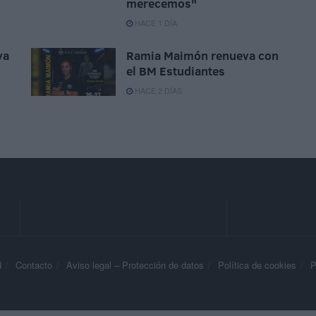
merecemos"
HACE 1 DÍA
va
Ramia Maimón renueva con
el BM Estudiantes
HACE 2 DÍAS
d
Contacto
Aviso legal – Protección de datos
Política de cookies
P