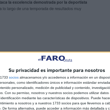
taca la excelencia demostrada por la deportista
o a lo largo de una temporada de resultados muy
mez
Su privacidad es importante para nosotros
a participación de su compañera de equipo, Marta
s 1733
socios
almacenamos y/o accedemos a información en un disposit
ida, Marta no logró alcanzar los puestos de honor en esta
sonales, como identificadores únicos e información estándar enviada 
ntenido personalizado, medición de publicidad y contenido, investigaci
os.
Con su permiso, nosotros y nuestros socios podemos utilizar datos 
identificación mediante las características de dispositivos. Puede hacer
ntimiento a nosotros y a nuestros 1733 socios para que llevemos a ca
. De forma alternativa, puede acceder a información más detallada y 