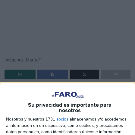
Imágenes: María F.
El
autor José Calvo
ha llegado este miércoles hasta la
biblioteca pública Adolfo Suárez
para mantener un
Su privacidad es importante para
encuentro en Ceuta con sus lectores. Una cita en la que
nosotros
los asistentes han podido conocer más de primera mano
Nosotros y nuestros 1731
socios
almacenamos y/o accedemos
cómo es su proceso a la hora de crear una novela o
a información en un dispositivo, como cookies, y procesamos
preguntarle sobre las distintas
obras publicadas
.
datos personales, como identificadores únicos e información