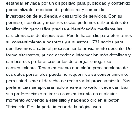
estándar enviada por un dispositivo para publicidad y contenido
personalizado, medición de publicidad y contenido,
investigación de audiencia y desarrollo de servicios.
Con su
permiso, nosotros y nuestros socios podemos utilizar datos de
localización geográfica precisa e identificación mediante las
características de dispositivos. Puede hacer clic para otorgarnos
su consentimiento a nosotros y a nuestros 1731 socios para
que llevemos a cabo el procesamiento previamente descrito. De
forma alternativa, puede acceder a información más detallada y
cambiar sus preferencias antes de otorgar o negar su
consentimiento.
Tenga en cuenta que algún procesamiento de
sus datos personales puede no requerir de su consentimiento,
pero usted tiene el derecho de rechazar tal procesamiento. Sus
preferencias se aplicarán solo a este sitio web. Puede cambiar
Cabe destacar que Calvo es autor de
novela histórica
,
sus preferencias o retirar su consentimiento en cualquier
por lo que ha explicado qué es para él ya que "hay
momento volviendo a este sitio y haciendo clic en el botón
"Privacidad" en la parte inferior de la página web.
muchas novelas que aparecen en las estanterías de
novelas históricas que no lo son”. Por lo tanto, "hay mucha
novela denominada histórica que no lo es".
En su opinión, "una novela histórica debe ser fiel a los