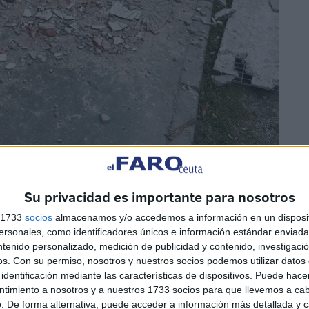
ue se ha descontrolado, llevando a que
la Policía
tuviera
Su privacidad es importante para nosotros
temporal para quienes llegan hasta Ceuta.
s 1733
socios
almacenamos y/o accedemos a información en un disposit
sonales, como identificadores únicos e información estándar enviada 
ntenido personalizado, medición de publicidad y contenido, investigaci
os.
Con su permiso, nosotros y nuestros socios podemos utilizar datos 
identificación mediante las características de dispositivos. Puede hacer
ntimiento a nosotros y a nuestros 1733 socios para que llevemos a ca
. De forma alternativa, puede acceder a información más detallada y 