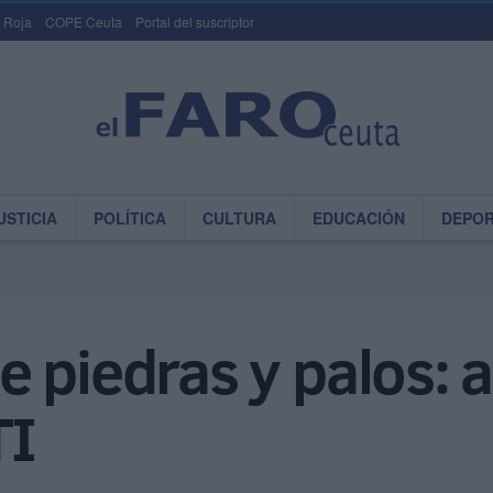
 Roja
COPE Ceuta
Portal del suscriptor
USTICIA
POLÍTICA
CULTURA
EDUCACIÓN
DEPO
 piedras y palos: as
TI