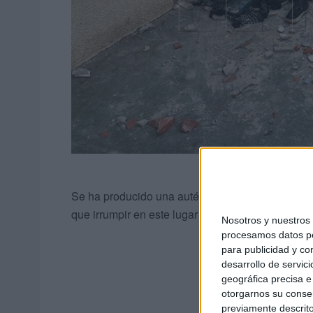
Se ha producido una auténtica batalla campal q
que irrumpir en este lugar que sirve de acogida 
Nosotros y nuestro
procesamos datos per
para publicidad y co
desarrollo de servici
geográfica precisa e 
otorgarnos su conse
previamente descrito