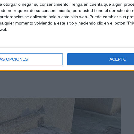
e otorgar o negar su consentimiento.
Tenga en cuenta que algún proc
mientos, ya de día los destrozos que pueden apreciarse
de no requerir de su consentimiento, pero usted tiene el derecho de r
referencias se aplicarán solo a este sitio web. Puede cambiar sus pref
alquier momento volviendo a este sitio y haciendo clic en el botón "Pri
 web.
 disturbios además de registrarse una decena de heridos
endencias policiales a la espera de su traslado al
e se les relacionan.
ÁS OPCIONES
ACEPTO