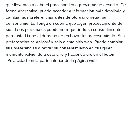
Este agente autorizado, a través de su servicio de
que llevemos a cabo el procesamiento previamente descrito. De
comunicación, explica que su actividad consiste en
forma alternativa, puede acceder a información más detallada y
cambiar sus preferencias antes de otorgar o negar su
autorizar la utilización de su repertorio musical, literario y
consentimiento.
Tenga en cuenta que algún procesamiento de
audiovisual protegido, solicitando una cantidad
sus datos personales puede no requerir de su consentimiento,
proporcionada que conforma el salario de sus autores. Su
pero usted tiene el derecho de rechazar tal procesamiento. Sus
red de representantes, que cubre el panorama nacional,
preferencias se aplicarán solo a este sitio web. Puede cambiar
tiene como principal función informar y aclarar el entorno
sus preferencias o retirar su consentimiento en cualquier
momento volviendo a este sitio y haciendo clic en el botón
legal de estas licencias, que permiten el libre uso de su
"Privacidad" en la parte inferior de la página web.
repertorio, así como las tarifas que conllevan, visibles en la
web www.sgae.es y también recogidas en la del Ministerio
de Cultura.
La negativa o evasiva de algunos empresarios ceutíes
que, por diversas razones –de las económicas a las
morales–, se oponen a pagar el canon a la SGAE, ha
acabado en varias demandas interpuestas por esta
sociedad contra los presuntos deudores. Un número que la
SGAE no concretó pese a la formulación de una pregunta