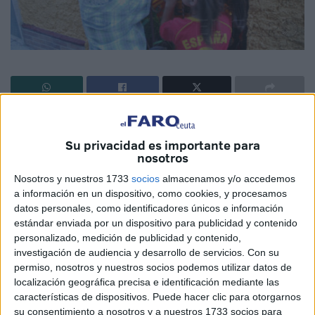
La representación comercial de la Sociedad General de
Autores y Editores (SGAE), que bajo ningún concepto está
Su privacidad es importante para
nosotros
compuesta por inspectores con afán recaudatorio –
puntualizó la propia entidad–, ha intensificado sus visitas a
Nosotros y nuestros 1733
socios
almacenamos y/o accedemos
las empresas locales: establecimientos hosteleros;
a información en un dispositivo, como cookies, y procesamos
datos personales, como identificadores únicos e información
gimnasios y hoteles donde es habitual la celebración de
estándar enviada por un dispositivo para publicidad y contenido
banquetes de bodas,
son solo algunos de los negocios a
personalizado, medición de publicidad y contenido,
los que ya notificaron que tendrán que pagar si quieren
investigación de audiencia y desarrollo de servicios.
Con su
llevar a cabo la comunicación pública de fonogramas y de
permiso, nosotros y nuestros socios podemos utilizar datos de
localización geográfica precisa e identificación mediante las
grabaciones audiovisuales ya sea a través de
características de dispositivos. Puede hacer clic para otorgarnos
reproductores o de aparatos de televisión.
su consentimiento a nosotros y a nuestros 1733 socios para