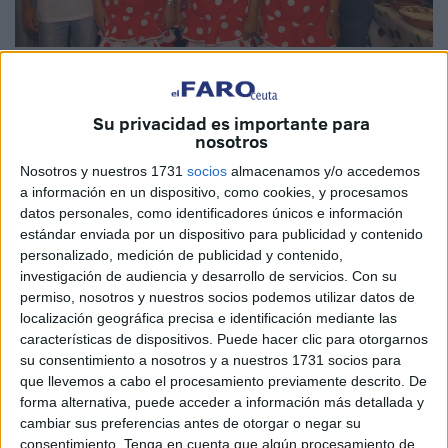
Los responsables de la caseta ‘La Encrucijada’ con sus manteles
llegados de Sevilla.
Fotos/vídeo: Úrsula Alcázar
Su privacidad es importante para
nosotros
Nosotros y nuestros 1731
socios
almacenamos y/o accedemos
a información en un dispositivo, como cookies, y procesamos
FAROTV visita las distintas casetas en
datos personales, como identificadores únicos e información
estándar enviada por un dispositivo para publicidad y contenido
estas fiestas patronales. En esta ocasión
personalizado, medición de publicidad y contenido,
nos toca parada en el ‘Mesón el Bache’,
investigación de audiencia y desarrollo de servicios.
Con su
permiso, nosotros y nuestros socios podemos utilizar datos de
‘La Encrucijada’, ‘El Señorío’ y ‘Aki mismo’
localización geográfica precisa e identificación mediante las
características de dispositivos. Puede hacer clic para otorgarnos
El ‘Mesón el Bache’ ha dispuesto su caseta con su mejor
su consentimiento a nosotros y a nuestros 1731 socios para
cocina, como ya es tradicional. Son muy conocidos en la
que llevemos a cabo el procesamiento previamente descrito. De
forma alternativa, puede acceder a información más detallada y
ciudad y constituyen una apuesta segura para disfrutar una
cambiar sus preferencias antes de otorgar o negar su
buena noche. Patatas a la brava y pulpo a la mayonesa
consentimiento.
Tenga en cuenta que algún procesamiento de