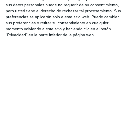
son sus platos más demandados. La carne ibérica es uno
sus datos personales puede no requerir de su consentimiento,
de los productos estrella. 23 años llevan ya cumpliendo
pero usted tiene el derecho de rechazar tal procesamiento. Sus
preferencias se aplicarán solo a este sitio web. Puede cambiar
con la tradición de estar presentes en las fiestas
sus preferencias o retirar su consentimiento en cualquier
patronales.
momento volviendo a este sitio y haciendo clic en el botón
"Privacidad" en la parte inferior de la página web.
FAROTV emprende una ruta de casetas, que también se
detiene en ‘La Encrucijada’. Queso, patatas a la brava,
buena comida... vinito... comida buena e igual ambiente,
tortilla de patata, croqueta, pescado en adobo... “todo lo
hacemos nosotros”, explican quienes la llevan, a los que
reconocerán por sus delantales personalizados traídos
especialmente desde Sevilla.
‘El Señorío’ es otra de las paradas obligadas en estas
fiestas patronales. Javi Vereda es uno de los responsables
de esta caseta. Contentos, apuestan por una feria con
muchas y buenas raciones de comida. Ofrecen comida
pero también copeteo para gente de todas las edades.