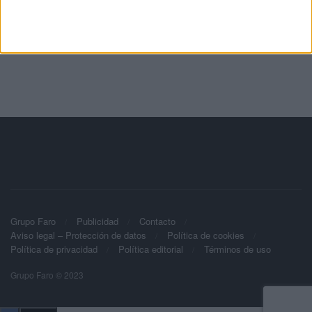
Grupo Faro
Publicidad
Contacto
Aviso legal – Protección de datos
Política de cookies
Política de privacidad
Política editorial
Términos de uso
Grupo Faro © 2023