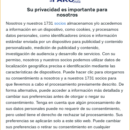
función del nivel de penetración que tengan las distintas
Su privacidad es importante para
empresas periodísticas, radiofónicas o en Internet.
nosotros
Además, dijo que desde que se hizo cargo de este área,
Nosotros y nuestros 1731
socios
almacenamos y/o accedemos
siempre había solicitado la actualización de ese nivel de
a información en un dispositivo, como cookies, y procesamos
penetración a los responsables del área de Comunicación
datos personales, como identificadores únicos e información
del Ayuntamiento y que cuando cuente con esos datos
estándar enviada por un dispositivo para publicidad y contenido
personalizado, medición de publicidad y contenido,
elevará un acuerdo al Consejo de Gobierno para que se
investigación de audiencia y desarrollo de servicios.
Con su
proceda al reparto de acuerdo con ese nivel de
permiso, nosotros y nuestros socios podemos utilizar datos de
seguimiento.
localización geográfica precisa e identificación mediante las
características de dispositivos. Puede hacer clic para otorgarnos
De todas maneras, también quiso dejar bien claro que
su consentimiento a nosotros y a nuestros 1731 socios para
para poder entrar en el reparto de estas campañas
que llevemos a cabo el procesamiento previamente descrito. De
institucionales, en primer lugar, se debe ser un medio de
forma alternativa, puede acceder a información más detallada y
cambiar sus preferencias antes de otorgar o negar su
comunicación, “porque no es un medio un blog o una
consentimiento.
Tenga en cuenta que algún procesamiento de
persona que haga desde su casa una página en Internet”,
sus datos personales puede no requerir de su consentimiento,
y luego, es que como cualquier empresa que contrata con
pero usted tiene el derecho de rechazar tal procesamiento. Sus
el Ayuntamiento esté al día en todas sus obligaciones
preferencias se aplicarán solo a este sitio web. Puede cambiar
sus preferencias o retirar su consentimiento en cualquier
tanto fiscales como económicas. Negó, por supuesto, que