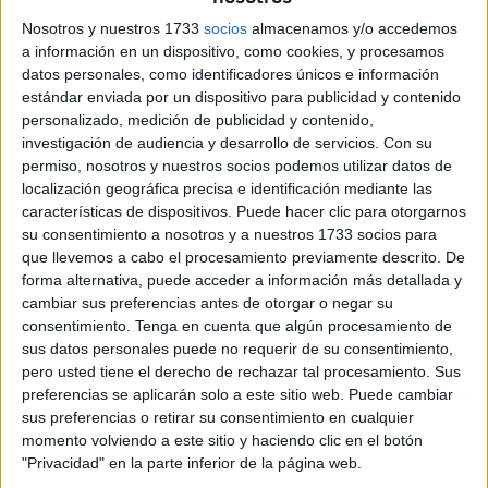
Hubo cierta polémica por parte de determinados partidos
Nosotros y nuestros 1733
socios
almacenamos y/o accedemos
de la oposición, entre ellos, Caballas y Ciudadanos y fue
a información en un dispositivo, como cookies, y procesamos
el mismo Emilio Carreira, máximo responsable, quien
datos personales, como identificadores únicos e información
estándar enviada por un dispositivo para publicidad y contenido
determinado que Acemsa tiene un presupuesto
personalizado, medición de publicidad y contenido,
aproximado de 10 millones de euros y que la persona
investigación de audiencia y desarrollo de servicios.
Con su
elegida había sido capaz de controlar fondos cuatro veces
permiso, nosotros y nuestros socios podemos utilizar datos de
mayores en las obras de la que era responsable en la
localización geográfica precisa e identificación mediante las
características de dispositivos. Puede hacer clic para otorgarnos
empresa privada en la que trabajaba. También quiso dejar
su consentimiento a nosotros y a nuestros 1733 socios para
bien claro que no estaba dispuesto a que les acusaran de
que llevemos a cabo el procesamiento previamente descrito. De
elegirlo porque provenía de una empresa que Aróstegui
forma alternativa, puede acceder a información más detallada y
definió como “amiga”.
cambiar sus preferencias antes de otorgar o negar su
consentimiento.
Tenga en cuenta que algún procesamiento de
sus datos personales puede no requerir de su consentimiento,
pero usted tiene el derecho de rechazar tal procesamiento. Sus
Related
Posts
preferencias se aplicarán solo a este sitio web. Puede cambiar
sus preferencias o retirar su consentimiento en cualquier
El Gobierno de Ceuta ordena la limpieza
momento volviendo a este sitio y haciendo clic en el botón
extraordinaria de colegios tras detectar
"Privacidad" en la parte inferior de la página web.
varias entradas