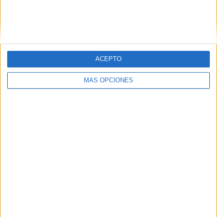
empleados públicos puedan ocupar
plazas vacantes de la UNED
HACE 1 HORA
ACEPTO
MÁS OPCIONES