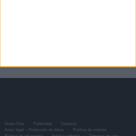
Grupo Faro
Publicidad
Contacto
Aviso legal – Protección de datos
Política de cookies
Política de privacidad
Política editorial
Términos de uso