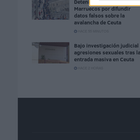
Detenida una mujer en
Marruecos por difundir
datos falsos sobre la
avalancha de Ceuta
HACE 55 MINUTOS
Bajo investigación judicial
agresiones sexuales tras l
entrada masiva en Ceuta
HACE 2 HORAS