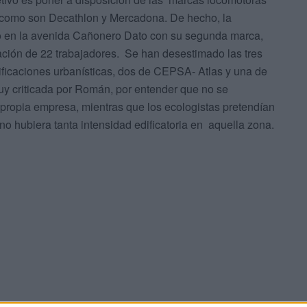
 como son Decathlon y Mercadona. De hecho, la
nto en la avenida Cañonero Dato con su segunda marca,
tación de 22 trabajadores. Se han desestimado las tres
ficaciones urbanísticas, dos de CEPSA- Atlas y una de
y criticada por Román, por entender que no se
a propia empresa, mientras que los ecologistas pretendían
 no hubiera tanta intensidad edificatoria en aquella zona.