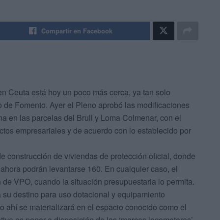
Compartir en Facebook
en Ceuta está hoy un poco más cerca, ya tan solo
rio de Fomento.
Ayer el Pleno aprobó las modificaciones
a en las parcelas del Brull y Loma Colmenar, con el
ctos empresariales y de acuerdo con lo establecido por
 de construcción de viviendas de protección oficial, donde
 ahora podrán levantarse 160. En cualquier caso, el
de VPO, cuando la situación presupuestaria lo permita.
 su destino para uso dotacional y equipamiento
to ahí se materializará en el espacio conocido como el
tivo es poner a disposición de las ‘marcas locomotoras’