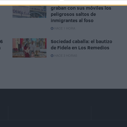
El Chorrillo: usuarios
graban con sus móviles los
peligrosos saltos de
inmigrantes al foso
HACE 1 HORA
 6
Sociedad caballa: el bautizo
a
de Fidela en Los Remedios
HACE 3 HORAS