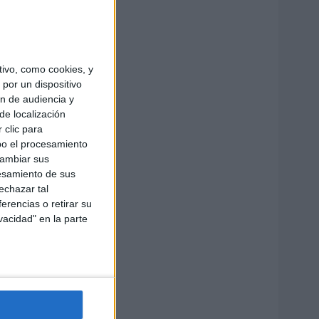
ivo, como cookies, y
por un dispositivo
ón de audiencia y
de localización
 clic para
bo el procesamiento
cambiar sus
esamiento de sus
echazar tal
erencias o retirar su
vacidad" en la parte