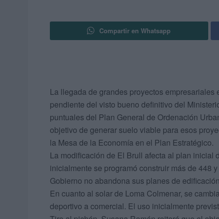
Compartir en Whatsapp
La llegada de grandes proyectos empresariales 
pendiente del visto bueno definitivo del Ministe
puntuales del Plan General de Ordenación Urban
objetivo de generar suelo viable para esos proye
la Mesa de la Economía en el Plan Estratégico.
La modificación de El Brull afecta al plan inicial
inicialmente se programó construir más de 448 y
Gobierno no abandona sus planes de edificación 
En cuanto al solar de Loma Colmenar, se cambia
deportivo a comercial. El uso inicialmente previs
Tiro al pichón. Susana Román reiteró que el obje