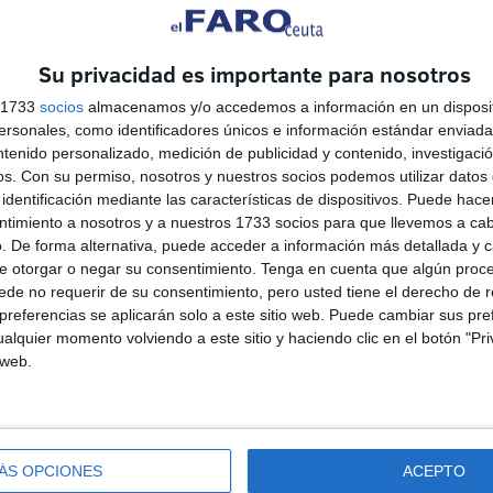
Su privacidad es importante para nosotros
s 1733
socios
almacenamos y/o accedemos a información en un disposit
sonales, como identificadores únicos e información estándar enviada 
ntenido personalizado, medición de publicidad y contenido, investigaci
os.
Con su permiso, nosotros y nuestros socios podemos utilizar datos 
identificación mediante las características de dispositivos. Puede hacer
ntimiento a nosotros y a nuestros 1733 socios para que llevemos a ca
. De forma alternativa, puede acceder a información más detallada y 
e otorgar o negar su consentimiento.
Tenga en cuenta que algún proc
de no requerir de su consentimiento, pero usted tiene el derecho de r
referencias se aplicarán solo a este sitio web. Puede cambiar sus pref
alquier momento volviendo a este sitio y haciendo clic en el botón "Pri
Colapso en el CETI: 12
 web.
vigilantes para contener una
"situación extrema"
HACE 12 MINUTOS
ÁS OPCIONES
ACEPTO