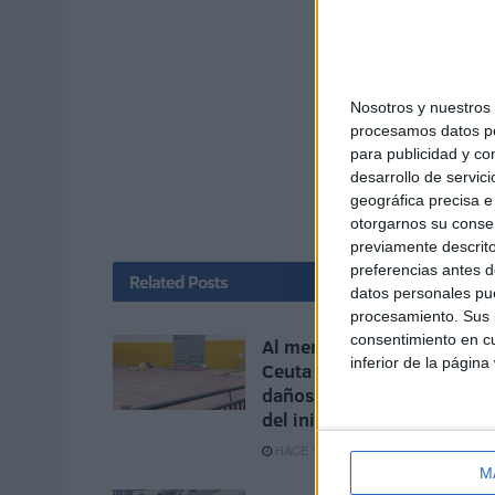
Nosotros y nuestro
procesamos datos per
para publicidad y co
desarrollo de servici
geográfica precisa e 
otorgarnos su conse
previamente descrito
preferencias antes d
Related
Posts
datos personales pue
procesamiento. Sus p
consentimiento en cu
Al menos 6 colegios de
inferior de la página
Ceuta sufren entradas y
daños a menos de un mes
del inicio del curso
HACE 17 SEGUNDOS
M