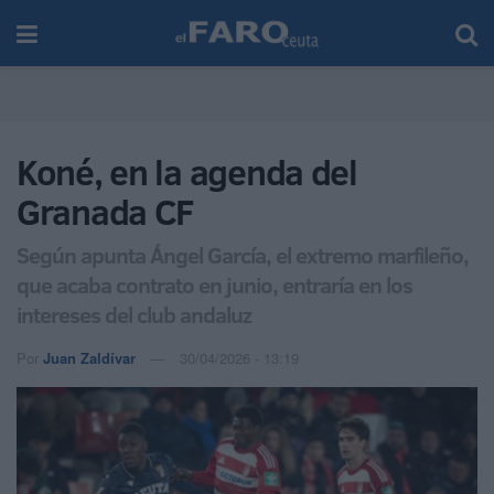
Koné, en la agenda del
Granada CF
Según apunta Ángel García, el extremo marfileño,
que acaba contrato en junio, entraría en los
intereses del club andaluz
Por
Juan Zaldívar
30/04/2026 - 13:19