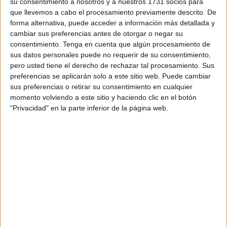
su consentimiento a nosotros y a nuestros 1731 socios para
que llevemos a cabo el procesamiento previamente descrito. De
Si bien informó
Diario As
hace un tiempo el deseo de los
forma alternativa, puede acceder a información más detallada y
caballas de renovarle, el jugador parece no haber tomado
cambiar sus preferencias antes de otorgar o negar su
decisión aún. El extremo marfileño está teniendo una
consentimiento.
Tenga en cuenta que algún procesamiento de
temporada llamativa en La Liga Hypermotion y eso ha
sus datos personales puede no requerir de su consentimiento,
pero usted tiene el derecho de rechazar tal procesamiento. Sus
despertado miradas por el resto del fútbol español, una de
preferencias se aplicarán solo a este sitio web. Puede cambiar
ellas la del
Granada CF
.
sus preferencias o retirar su consentimiento en cualquier
momento volviendo a este sitio y haciendo clic en el botón
Según informa Ángel García, también conocido como
"Privacidad" en la parte inferior de la página web.
Cazurreando
, el africano estaría en la agenda
del
Granada CF para la próxima temporada. Esta sería una
hipotética tercera salida de cara a la próxima temporada,
uniéndose a Youness Lachhab y Rubñén Díez.