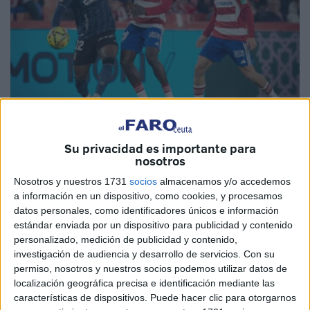
Imagen de archivo
Su privacidad es importante para
nosotros
Nosotros y nuestros 1731
socios
almacenamos y/o accedemos
a información en un dispositivo, como cookies, y procesamos
Con la temporada 25-26 llegando al ocaso, es el momento
datos personales, como identificadores únicos e información
estándar enviada por un dispositivo para publicidad y contenido
para que empiecen a sonar y a llegar las distintas miradas
personalizado, medición de publicidad y contenido,
de cara al momento más trajeado del año: el vuelo de
investigación de audiencia y desarrollo de servicios.
Con su
ofertas y contratos del mercado de fichajes. Muchos
permiso, nosotros y nuestros socios podemos utilizar datos de
jugadores de la
AD Ceuta
acaban contrato esta misma
localización geográfica precisa e identificación mediante las
características de dispositivos. Puede hacer clic para otorgarnos
temporada, uno de ellos es
Kialy Abdoul Koné
.