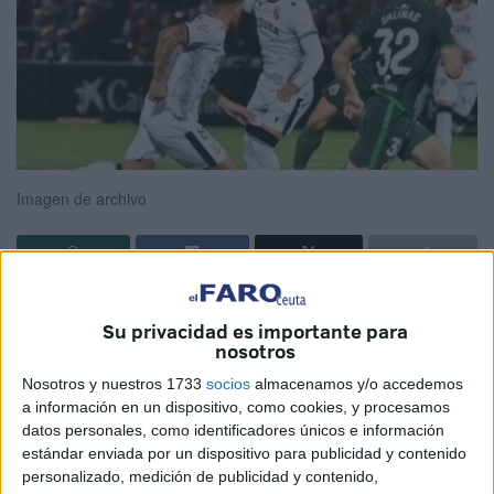
Imagen de archivo
La temporada de la
Agrupación Deportiva Ceuta
es de
Su privacidad es importante para
matrícula de honor
. Su juego lo ha avalado a lo largo de
nosotros
la campaña, que aun queda por concluirse quedando
Nosotros y nuestros 1733
socios
almacenamos y/o accedemos
todavía cinco jornadas por disputar.
a información en un dispositivo, como cookies, y procesamos
datos personales, como identificadores únicos e información
Esta gran puesta en escena del club blanquinegro en el
estándar enviada por un dispositivo para publicidad y contenido
fútbol profesional ha provocado que gran cantidad de
personalizado, medición de publicidad y contenido,