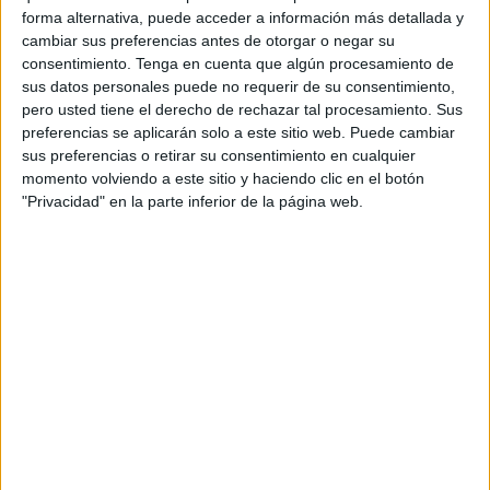
forma alternativa, puede acceder a información más detallada y
realidad. Las injusticias existen, y afectan a todos,
cambiar sus preferencias antes de otorgar o negar su
independientemente de la ideología que se tenga. A veces
consentimiento.
Tenga en cuenta que algún procesamiento de
creemos que estar bajo una bandera o unas ideas nos
sus datos personales puede no requerir de su consentimiento,
pero usted tiene el derecho de rechazar tal procesamiento. Sus
protege, pero la historia ha demostrado una y otra vez que
preferencias se aplicarán solo a este sitio web. Puede cambiar
ningún pensamiento está libre de caer en contradicciones
sus preferencias o retirar su consentimiento en cualquier
o de perjudicar incluso a quienes lo defienden. Por eso,
momento volviendo a este sitio y haciendo clic en el botón
más allá de etiquetas, lo verdaderamente importante es
"Privacidad" en la parte inferior de la página web.
mantener el sentido crítico y la coherencia.
Nadie va a regalarle nada a esta generación. Los
derechos, las oportunidades y el respeto no caen del cielo:
se conquistan. Pero esa lucha no debe hacerse desde el
odio ni desde la ceguera, sino desde la inteligencia, la
conciencia y la responsabilidad. Defender lo justo no es
gritar más fuerte, sino sostener principios firmes incluso
cuando es incómodo.
En este camino, hay algo que no debería ponerse nunca