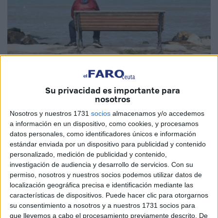
Imagen cedida
Su privacidad es importante para
nosotros
Nosotros y nuestros 1731
socios
almacenamos y/o accedemos
Vivimos en una época en la que ser joven parece
a información en un dispositivo, como cookies, y procesamos
sinónimo de prisa, de ruido constante y de opiniones
datos personales, como identificadores únicos e información
estándar enviada por un dispositivo para publicidad y contenido
rápidas. Todo empuja a posicionarse, a elegir un bando, a
personalizado, medición de publicidad y contenido,
reaccionar antes de reflexionar. Pero, en medio de ese
investigación de audiencia y desarrollo de servicios.
Con su
torbellino, hay una pregunta que cada joven debería
permiso, nosotros y nuestros socios podemos utilizar datos de
hacerse: ¿estoy pensando por mí mismo o simplemente
localización geográfica precisa e identificación mediante las
características de dispositivos. Puede hacer clic para otorgarnos
repitiendo lo que otros quieren que piense?
su consentimiento a nosotros y a nuestros 1731 socios para
que llevemos a cabo el procesamiento previamente descrito. De
La juventud no puede permitirse vivir de espaldas a la