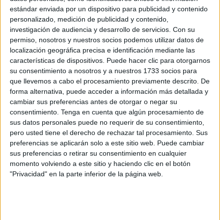
Comisión Permanente, una reunión urgente con la
estándar enviada por un dispositivo para publicidad y contenido
delegada del Gobierno, Salvadora Mateos,
así como un
personalizado, medición de publicidad y contenido,
pronunciamiento del
Ministerio de Educación
respecto a
investigación de audiencia y desarrollo de servicios.
Con su
permiso, nosotros y nuestros socios podemos utilizar datos de
las "presuntas irregularidades cometidas por el Director
localización geográfica precisa e identificación mediante las
Provincial, Juan Bosco de Alba, en el nombramiento de su
características de dispositivos. Puede hacer clic para otorgarnos
pareja como profesora interina".
su consentimiento a nosotros y a nuestros 1733 socios para
que llevemos a cabo el procesamiento previamente descrito. De
Con ello, insisten en que "el silencio no puede ser la
forma alternativa, puede acceder a información más detallada y
respuesta y por ello seguiremos con las actuaciones que
cambiar sus preferencias antes de otorgar o negar su
consentimiento.
Tenga en cuenta que algún procesamiento de
estimemos oportunas, sin descartar la solicitud del cese
sus datos personales puede no requerir de su consentimiento,
del Director Provincial", que todavía no solicitan pero que
pero usted tiene el derecho de rechazar tal procesamiento. Sus
están a la espera de explicaciones, que aún no han
preferencias se aplicarán solo a este sitio web. Puede cambiar
llegado ni por parte del
MEFP
ni de Delegación.
sus preferencias o retirar su consentimiento en cualquier
momento volviendo a este sitio y haciendo clic en el botón
Después de una semana esperando en vano
"Privacidad" en la parte inferior de la página web.
explicaciones, el órgano de representación que preside
Francisco Lobato (FeSP-UGT) ha lamentado en un
comunicado que "ni el Ministerio ni la Delegación se han