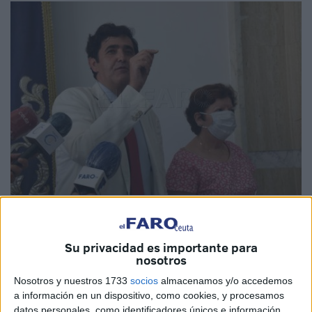
Archivo
Su privacidad es importante para
nosotros
La
Junta de Personal Docente No Universitario de
Nosotros y nuestros 1733
socios
almacenamos y/o accedemos
a información en un dispositivo, como cookies, y procesamos
Ceuta
ha solicitado este viernes, tras el encuentro de su
datos personales, como identificadores únicos e información