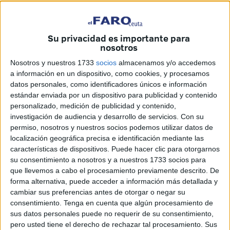
Hospital Universitario, que ha sido
facilitada por el
Instituto Nacional de Gestión Sanitaria (Ingesa)
.
Su privacidad es importante para
-Doctor Domínguez, cada 1 de diciembre volvemos a
nosotros
hablar del VIH. ¿Qué significa este día para la
Nosotros y nuestros 1733
socios
almacenamos y/o accedemos
comunidad sanitaria?
a información en un dispositivo, como cookies, y procesamos
datos personales, como identificadores únicos e información
-El 1 de diciembre continúa siendo una fecha clave para
estándar enviada por un dispositivo para publicidad y contenido
recordar que el
VIH
es una infección crónica, tratable y
personalizado, medición de publicidad y contenido,
prevenible, pero todavía asociada a desigualdades,
investigación de audiencia y desarrollo de servicios.
Con su
diagnóstico tardío y estigma. Es un día para visibilizar que
permiso, nosotros y nuestros socios podemos utilizar datos de
localización geográfica precisa e identificación mediante las
el VIH sigue causando cientos de miles de muertes y
características de dispositivos. Puede hacer clic para otorgarnos
millones de nuevas infecciones en el mundo. No será
su consentimiento a nosotros y a nuestros 1733 socios para
posible eliminar el sida sin reforzar la prevención, el
que llevemos a cabo el procesamiento previamente descrito. De
diagnóstico precoz y el acceso temprano al tratamiento.
forma alternativa, puede acceder a información más detallada y
cambiar sus preferencias antes de otorgar o negar su
Las campañas actuales insisten en derechos, equidad y
consentimiento.
Tenga en cuenta que algún procesamiento de
en el objetivo de cero muertes por sida, reclamando un
sus datos personales puede no requerir de su consentimiento,
compromiso político sostenido y servicios centrados en las
pero usted tiene el derecho de rechazar tal procesamiento. Sus