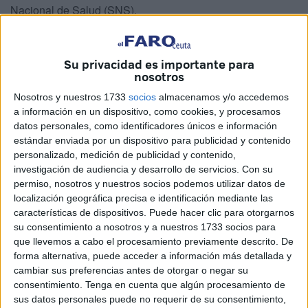
Nacional de Salud (SNS).
La movilización ha sido convocada por la Federación de
Sanidad y Sectores Sociosanitarios de CCOO y la
Su privacidad es importante para
Federación de Servicios Públicos de UGT.
nosotros
Nosotros y nuestros 1733
socios
almacenamos y/o accedemos
La reivindicación principal pasa por actualizar la
a información en un dispositivo, como cookies, y procesamos
clasificación profesional de estos trabajadores, de manera
datos personales, como identificadores únicos e información
que los técnicos de grado medio pasen del grupo
C2 al
estándar enviada por un dispositivo para publicidad y contenido
C1
y los superiores del
C1 al grupo B
, en cumplimiento de
personalizado, medición de publicidad y contenido,
investigación de audiencia y desarrollo de servicios.
Con su
lo recogido en el
Acuerdo Marco para una
permiso, nosotros y nuestros socios podemos utilizar datos de
Administración del Siglo XXI
.
localización geográfica precisa e identificación mediante las
características de dispositivos. Puede hacer clic para otorgarnos
Durante la concentración se procedió a la lectura de un
su consentimiento a nosotros y a nuestros 1733 socios para
manifiesto conjunto por parte de
Pablo Caballero
,
que llevemos a cabo el procesamiento previamente descrito. De
secretario de Organización de CCOO, y
María Luisa
forma alternativa, puede acceder a información más detallada y
cambiar sus preferencias antes de otorgar o negar su
Fernández
, secretaria del sector de Salud de UGT,
consentimiento.
Tenga en cuenta que algún procesamiento de
quienes denunciaron el retraso acumulado en la
sus datos personales puede no requerir de su consentimiento,