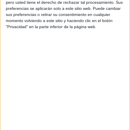
aplicación de esta medida acordada con el Gobierno
pero usted tiene el derecho de rechazar tal procesamiento. Sus
central.
preferencias se aplicarán solo a este sitio web. Puede cambiar
sus preferencias o retirar su consentimiento en cualquier
momento volviendo a este sitio y haciendo clic en el botón
Reclaman el cumplimiento del
"Privacidad" en la parte inferior de la página web.
acuerdo firmado en 2022
En su intervención, Pablo Caballero aseguró que el
colectivo se encuentra ante un “
incumplimiento que ya
no admite más excusas ni más retrasos
”, en referencia
al compromiso adquirido para culminar la nueva
clasificación profesional de los
técnicos del SNS.
Caballero recordó que esta medida está contemplada en
el
artículo 76 del Texto Refundido del Estatuto Básico
del Empleado Público
, así como en el acuerdo firmado en
2022 entre el Gobierno de España y las organizaciones
sindicales UGT y CCOO.