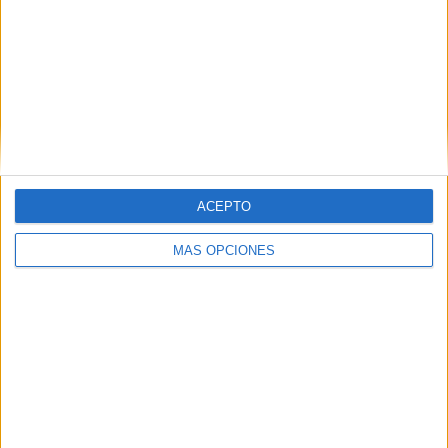
lograr el cumplimiento íntegro del acuerdo alcanzado con
el Ejecutivo.
ACEPTO
MÁS OPCIONES
Exigen financiación inmediata para
la reclasificación
Entre las principales exigencias planteadas por los