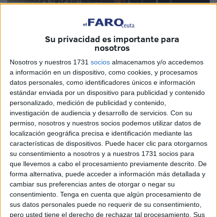
Imagen de archivo
Su privacidad es importante para
nosotros
Nosotros y nuestros 1731
socios
almacenamos y/o accedemos
a información en un dispositivo, como cookies, y procesamos
Aprender, saber, concienciar. Son claves que hay que
datos personales, como identificadores únicos e información
tener en cuenta para evitar casos de SIDA. Todos los años
estándar enviada por un dispositivo para publicidad y contenido
conforme se acerca la conmemoración del Día Mundial se
personalizado, medición de publicidad y contenido,
investigación de audiencia y desarrollo de servicios.
Con su
repiten los mensajes y actos que están encaminados a
permiso, nosotros y nuestros socios podemos utilizar datos de
ahondar en esa concienciación.
localización geográfica precisa e identificación mediante las
características de dispositivos. Puede hacer clic para otorgarnos
No hay que detenerse, no hay que parar en ese camino.
su consentimiento a nosotros y a nuestros 1731 socios para
Hay que continuar porque precisamente en ello está la
que llevemos a cabo el procesamiento previamente descrito. De
clave.
forma alternativa, puede acceder a información más detallada y
cambiar sus preferencias antes de otorgar o negar su
En el ámbito médico se ha avanzado muchísimo en las
consentimiento.
Tenga en cuenta que algún procesamiento de
sus datos personales puede no requerir de su consentimiento,
tecnologías y fármacos para frenar contagios tanto de
pero usted tiene el derecho de rechazar tal procesamiento. Sus