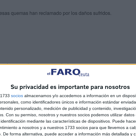
 esas quemas han reclamado por los daños sufridos.
o
, ahora queda que su señoría dicte sentencia orientando
ambos son culpables o ante la versión de los acusados que
Su privacidad es importante para nosotros
s 1733
socios
almacenamos y/o accedemos a información en un disposit
sonales, como identificadores únicos e información estándar enviada 
ntenido personalizado, medición de publicidad y contenido, investigaci
os.
Con su permiso, nosotros y nuestros socios podemos utilizar datos 
identificación mediante las características de dispositivos. Puede hacer
ntimiento a nosotros y a nuestros 1733 socios para que llevemos a ca
ado constatado en el acto de juicio oral que no es para
. De forma alternativa, puede acceder a información más detallada y 