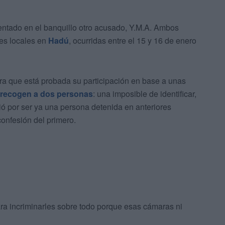
sentado en el banquillo otro acusado, Y.M.A. Ambos
res locales en
Hadú
, ocurridas entre el 15 y 16 de enero
era que está probada su participación en base a unas
recogen a dos personas
: una imposible de identificar,
ó por ser ya una persona detenida en anteriores
onfesión del primero.
a incriminarles sobre todo porque esas cámaras ni