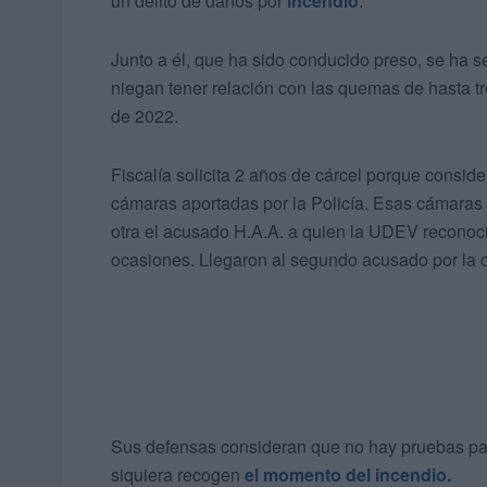
un delito de daños por
incendio
.
Junto a él, que ha sido conducido preso, se ha 
niegan tener relación con las quemas de hasta t
de 2022.
Fiscalía solicita 2 años de cárcel porque consid
cámaras aportadas por la Policía. Esas cámaras
otra el acusado H.A.A. a quien la UDEV reconoci
ocasiones. Llegaron al segundo acusado por la c
Sus defensas consideran que no hay pruebas par
siquiera recogen
el momento del incendio.