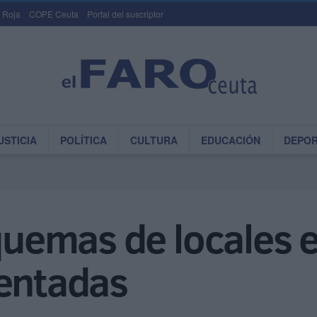
 Roja
COPE Ceuta
Portal del suscriptor
USTICIA
POLÍTICA
CULTURA
EDUCACIÓN
DEPO
 quemas de locales 
rentadas