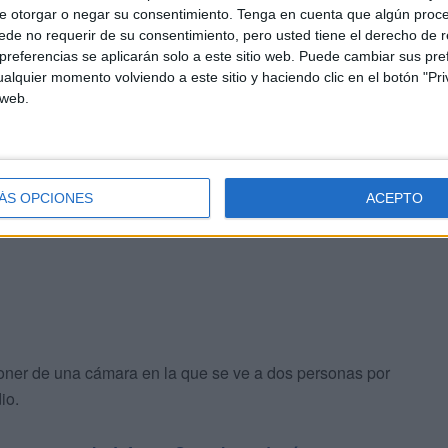
o que sus únicos problemas con la justicia han sido por
e otorgar o negar su consentimiento.
Tenga en cuenta que algún proc
de no requerir de su consentimiento, pero usted tiene el derecho de r
es. Medicado continuamente indica que cuando la Policía
referencias se aplicarán solo a este sitio web. Puede cambiar sus pref
se le pondría libre. “Me tuvieron en el calabozo sin
alquier momento volviendo a este sitio y haciendo clic en el botón "Pri
llevar al hospital. “No he hecho nada, esto no es justo,
 web.
 si fuera una marioneta”.
 banquillo solo por ser señalado como compinche por el
ÁS OPCIONES
ACEPTO
oner de una cámara en la que se ve a dos personas por
io.