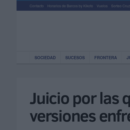
Contacto
Horarios de Barcos by Kikoto
Vuelos
Sorteo Cruz
SOCIEDAD
SUCESOS
FRONTERA
J
Juicio por las
versiones enf