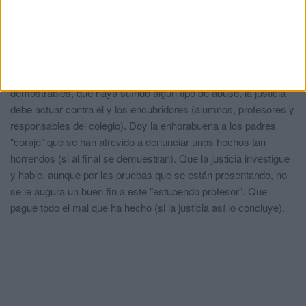
El docente
comentó:
hace 5 años
Menudo pollo !! Y todo muy normal .
Justicia para el niño
comentó:
hace 5 años
Con que haya existido un solo alumno, con pruebas
demostrables, que haya sufrido algún tipo de abuso, la justicia
debe actuar contra él y los encubridores (alumnos, profesores y
responsables del colegio). Doy la enhorabuena a los padres
"coraje" que se han atrevido a denunciar unos hechos tan
horrendos (si al final se demuestran). Que la justicia investigue
y hable, aunque por las pruebas que se están presentando, no
se le augura un buen fin a este "estupendo profesor". Que
pague todo el mal que ha hecho (si la justicia así lo concluye).