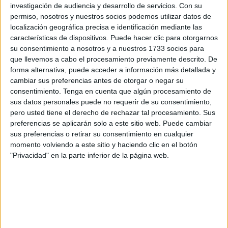
investigación de audiencia y desarrollo de servicios.
Con su
sabían “todo”, algunos incluso desde Primaria, de acuerdo
permiso, nosotros y nuestros socios podemos utilizar datos de
con sus recuerdos, nublados a veces para acordarse de
localización geográfica precisa e identificación mediante las
las imágenes o las conversaciones más calientes
características de dispositivos. Puede hacer clic para otorgarnos
su consentimiento a nosotros y a nuestros 1733 socios para
cruzadas con el adulto, en cuyo hogar y hasta en cuya
que llevemos a cabo el procesamiento previamente descrito. De
cama se tomaban fotos y se dejaban grabar vídeos (“lo
forma alternativa, puede acceder a información más detallada y
pedí yo para regalárselo a mi novia”, ha argüido uno sobre
cambiar sus preferencias antes de otorgar o negar su
un encuentro con el sexagenario) desnudos o con muy
consentimiento.
Tenga en cuenta que algún procesamiento de
poca ropa.
sus datos personales puede no requerir de su consentimiento,
pero usted tiene el derecho de rechazar tal procesamiento. Sus
La segunda tanda de
testigos
exalumnos del centro
preferencias se aplicarán solo a este sitio web. Puede cambiar
sus preferencias o retirar su consentimiento en cualquier
concertado, los supuestamente conocidos como ‘Los
momento volviendo a este sitio y haciendo clic en el botón
especiales’, apodo que en el que uno ha dicho no
"Privacidad" en la parte inferior de la página web.
reconocerse, ha mantenido la línea de todos sus
predecesores salvo los padres denunciantes y su hijo:
nunca se sintieron “acosados, coaccionados o incómodos”
con el docente, al que trataban “como a un amigo” si no
como “a un familiar”. Hasta “como un segundo padre”,