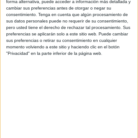
forma alternativa, puede acceder a información más detallada y
cambiar sus preferencias antes de otorgar o negar su
Comunicado de APFP:
Exigen que se depuren
consentimiento.
Tenga en cuenta que algún procesamiento de
responsabilidades por el caso
sus datos personales puede no requerir de su consentimiento,
pero usted tiene el derecho de rechazar tal procesamiento. Sus
preferencias se aplicarán solo a este sitio web. Puede cambiar
La investigación permitirá esclarecer qué ocurrió el
sus preferencias o retirar su consentimiento en cualquier
domingo pasado y sobre quién recae la culpabilidad de
momento volviendo a este sitio y haciendo clic en el botón
ese error –por llamarlo de alguna manera–: si la Policía
"Privacidad" en la parte inferior de la página web.
Nacional, responsable del traslado de la cárcel al
cementerio de Sidi Embarek; o bien el propio Centro
Penitenciario, ya que eran los encargados de firmar el
documento que permitía la salida extraordinaria por
razones humanitarias. En supuestos como este, la
autoridad judicial podría llamar a declarar a la máxima
autoridad de ambas partes y, en función de sus
manifestaciones, continuaría con el procedimiento o lo
archivaría.
La denuncia recoge el incumplimiento de la orden del