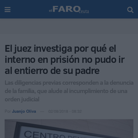
El juez investiga por qué el
interno en prisión no pudo ir
al entierro de su padre
Las diligencias previas corresponden a la denuncia
de la familia, que alude al incumplimiento de una
orden judicial
Por
Juanjo Oliva
02/08/2018 - 08:32