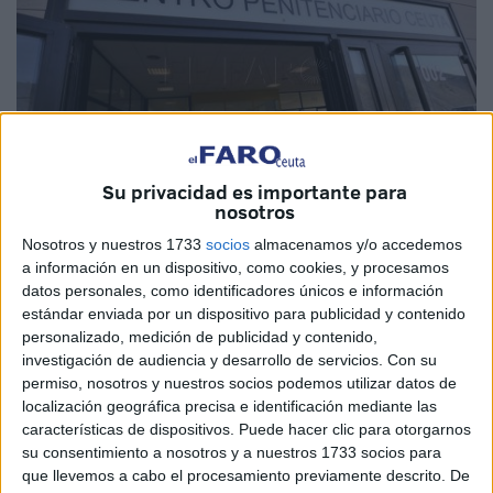
Su privacidad es importante para
nosotros
Nosotros y nuestros 1733
socios
almacenamos y/o accedemos
a información en un dispositivo, como cookies, y procesamos
datos personales, como identificadores únicos e información
estándar enviada por un dispositivo para publicidad y contenido
El Juzgado de Primera Instancia e Instrucción nº 5 ha
personalizado, medición de publicidad y contenido,
abierto diligencias previas por la denuncia interpuesta por
investigación de audiencia y desarrollo de servicios.
Con su
la familia de un interno del Centro Penitenciario de Fuerte
permiso, nosotros y nuestros socios podemos utilizar datos de
Mendizábal
que no pudo asistir al entierro de su padre
.
localización geográfica precisa e identificación mediante las
características de dispositivos. Puede hacer clic para otorgarnos
Los seres queridos del preso aún hoy se preguntan
su consentimiento a nosotros y a nuestros 1733 socios para
desconcertados cómo se pudo incumplir una orden judicial
que llevemos a cabo el procesamiento previamente descrito. De
que también contaba con el visto bueno de la Fiscalía.