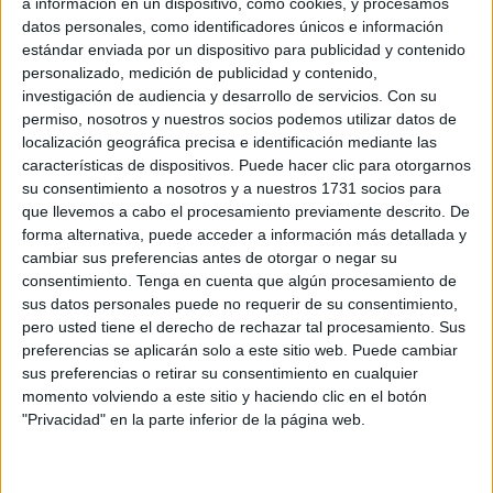
a información en un dispositivo, como cookies, y procesamos
datos personales, como identificadores únicos e información
Related
Posts
estándar enviada por un dispositivo para publicidad y contenido
personalizado, medición de publicidad y contenido,
La Ciudad blinda el perímetro de la
investigación de audiencia y desarrollo de servicios.
Con su
desaladora con dos muros para reforzar
permiso, nosotros y nuestros socios podemos utilizar datos de
su seguridad
localización geográfica precisa e identificación mediante las
características de dispositivos. Puede hacer clic para otorgarnos
HACE 16 MINUTOS
su consentimiento a nosotros y a nuestros 1731 socios para
La oficina del Tarajal logra la primera
que llevemos a cabo el procesamiento previamente descrito. De
identificación por ADN de un fallecido
forma alternativa, puede acceder a información más detallada y
cambiar sus preferencias antes de otorgar o negar su
HACE 34 MINUTOS
consentimiento.
Tenga en cuenta que algún procesamiento de
sus datos personales puede no requerir de su consentimiento,
MDyC acusa al Ejecutivo de "aprovechar"
pero usted tiene el derecho de rechazar tal procesamiento. Sus
la crisis para aprobar más de 1,2
preferencias se aplicarán solo a este sitio web. Puede cambiar
millones para la base de limpieza
sus preferencias o retirar su consentimiento en cualquier
HACE 1 HORA
momento volviendo a este sitio y haciendo clic en el botón
"Privacidad" en la parte inferior de la página web.
Los ceutíes pasan ante la Virgen de
África en la jornada de veneración
HACE 2 HORAS