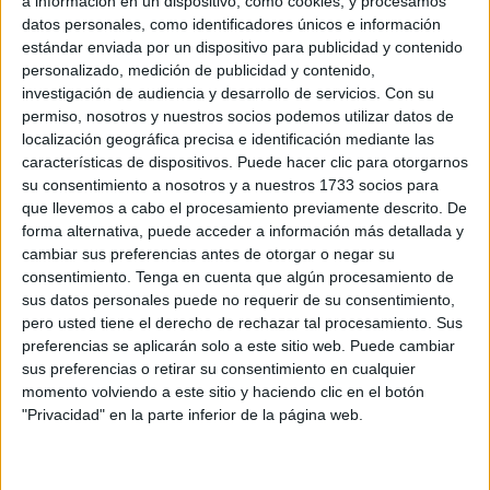
a información en un dispositivo, como cookies, y procesamos
escuchan, y cómo siempre les responde a las cuestiones
datos personales, como identificadores únicos e información
estándar enviada por un dispositivo para publicidad y contenido
que les importan o les preocupan. Posee una innata
personalizado, medición de publicidad y contenido,
capacidad para “sintonizar” con los destinatarios de sus
investigación de audiencia y desarrollo de servicios.
Con su
mensajes, y, por eso, siempre es clara e interesante: por
permiso, nosotros y nuestros socios podemos utilizar datos de
eso la escuchan y la entienden.
localización geográfica precisa e identificación mediante las
características de dispositivos. Puede hacer clic para otorgarnos
su consentimiento a nosotros y a nuestros 1733 socios para
que llevemos a cabo el procesamiento previamente descrito. De
forma alternativa, puede acceder a información más detallada y
cambiar sus preferencias antes de otorgar o negar su
consentimiento.
Tenga en cuenta que algún procesamiento de
Optimista y alegre, amante de su tierra, de su historia, de
sus datos personales puede no requerir de su consentimiento,
pero usted tiene el derecho de rechazar tal procesamiento. Sus
su cultura y de sus tradiciones, Manoli sufre con las penas
preferencias se aplicarán solo a este sitio web. Puede cambiar
de sus oyentes, disfruta con sus alegrías, y, además de
sus preferencias o retirar su consentimiento en cualquier
contarles lo que pasa, los estimula a vivir y convivir,
momento volviendo a este sitio y haciendo clic en el botón
sintiendo y “con-sintiendo”. En su relato e interpretación de
"Privacidad" en la parte inferior de la página web.
la vida individual, familiar y profesional, Manoli aplica las
pautas del arte música selecta y de la popular: sus ritmos,