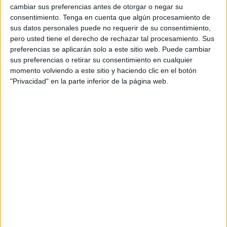
Con el agradecimiento por los servicios prestados, ha sido
cambiar sus preferencias antes de otorgar o negar su
honrada por la Sección de Policía Militar en la que ha
consentimiento.
Tenga en cuenta que algún procesamiento de
sus datos personales puede no requerir de su consentimiento,
estado sirviendo, tal y como ha informado la
pero usted tiene el derecho de rechazar tal procesamiento. Sus
Comandancia General de Ceuta
.
preferencias se aplicarán solo a este sitio web. Puede cambiar
sus preferencias o retirar su consentimiento en cualquier
La Unidad Cinológica de la Policía Militar
está integrada
momento volviendo a este sitio y haciendo clic en el botón
por canes a los que se forma en distintas misiones que
"Privacidad" en la parte inferior de la página web.
comprenden desde la detección de materiales explosivos
hasta la búsqueda de
estupefacientes
. Adscrita al
Batallón del Cuartel General de la Comgeceu, es una de
las unidades más especiales y admiradas.
La formación de esta unidad
especializada
Rubí, Raptor, Ravel o Aria han sido compañeros de Rona,
compartiendo misiones para las que se les va formando