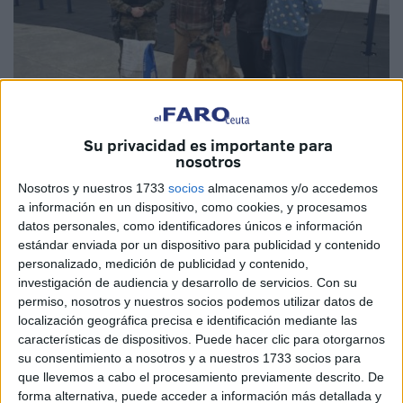
Su privacidad es importante para
nosotros
Nosotros y nuestros 1733
socios
almacenamos y/o accedemos
Imagen cedida
a información en un dispositivo, como cookies, y procesamos
datos personales, como identificadores únicos e información
estándar enviada por un dispositivo para publicidad y contenido
personalizado, medición de publicidad y contenido,
La Sección de Policía Militar
de Ceuta ha jubilado tras
investigación de audiencia y desarrollo de servicios.
Con su
permiso, nosotros y nuestros socios podemos utilizar datos de
casi 7 años de servicio a Rona, integrante del Equipo
localización geográfica precisa e identificación mediante las
Cinológico. Tras poner fin a su
vida militar
, ahora pasará
características de dispositivos. Puede hacer clic para otorgarnos
el resto de su vida con la familia que ha dado el paso para
su consentimiento a nosotros y a nuestros 1733 socios para
adoptarla.
que llevemos a cabo el procesamiento previamente descrito. De
forma alternativa, puede acceder a información más detallada y