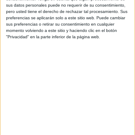
los desayunos españoles, asegurando que los de Irlanda
sus datos personales puede no requerir de su consentimiento,
son un poco aburridos. “Siempre había tartas, chocolate
pero usted tiene el derecho de rechazar tal procesamiento. Sus
preferencias se aplicarán solo a este sitio web. Puede cambiar
caliente, era muy diferente”.
También rememora los
sus preferencias o retirar su consentimiento en cualquier
divertidos juegos con sus primos José David y Víctor.
momento volviendo a este sitio y haciendo clic en el botón
"Privacidad" en la parte inferior de la página web.
Si bien las visitas a Ceuta no eran anuales, hacían lo
posible para que fueran al menos cada dos años,
para así
mantener intacto ese contacto con la familia
, por lo que
se considera muy cercano con sus parientes españoles.