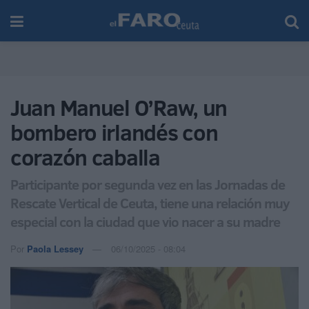
Juan Manuel O’Raw, un
bombero irlandés con
corazón caballa
Participante por segunda vez en las Jornadas de
Rescate Vertical de Ceuta, tiene una relación muy
especial con la ciudad que vio nacer a su madre
Por
Paola Lessey
06/10/2025 - 08:04