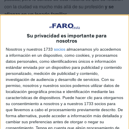
con la ciudad va mucho más allá de su profesión
y se
afianza en un legado familiar.
Conchita Ortiz, vecina de Ceuta, conoció al irlandés Paul
O’Raw en Ecuador. Se enamoraron, se mudaron a Dublín,
Su privacidad es importante para
nosotros
se casaron en 1989 y en 1990 nació el fruto de ese gran
amor: Juan Manuel O’Raw. Desafortunadamente, la madre
Nosotros y nuestros 1733
socios
almacenamos y/o accedemos
de Juan Manuel falleció tras su nacimiento,
pero su padre
a información en un dispositivo, como cookies, y procesamos
datos personales, como identificadores únicos e información
no dudó en mantener vivo su recuerdo y permitirle
estándar enviada por un dispositivo para publicidad y contenido
conocer su ciudad: Ceuta
.
personalizado, medición de publicidad y contenido,
investigación de audiencia y desarrollo de servicios.
Con su
Aunque Juan Manuel perdió a su madre muy pronto,
su
permiso, nosotros y nuestros socios podemos utilizar datos de
padre ha procurado que no pierda el contacto con sus
localización geográfica precisa e identificación mediante las
raíces caballas
. Vino por primera vez a la ciudad antes de
características de dispositivos. Puede hacer clic para otorgarnos
su consentimiento a nosotros y a nuestros 1733 socios para
cumplir el año, pero su primer recuerdo fue a los 3 años.
que llevemos a cabo el procesamiento previamente descrito. De
forma alternativa, puede acceder a información más detallada y
Habla con mucho cariño de su tía Julia
, que siempre ha
cambiar sus preferencias antes de otorgar o negar su
cuidado de él y entre las cosas que más recuerda están
consentimiento.
Tenga en cuenta que algún procesamiento de