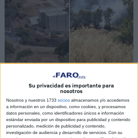
Imágenes cedidas
Su privacidad es importante para
nosotros
Nosotros y nuestros 1733
socios
almacenamos y/o accedemos
Bomberos
ha sido alertado a primera hora de esta tarde
a información en un dispositivo, como cookies, y procesamos
por un
incendio en la zona del entorno de Sidi
datos personales, como identificadores únicos e información
estándar enviada por un dispositivo para publicidad y contenido
Embarek
, en Ceuta, en la parte de monte que comunica
personalizado, medición de publicidad y contenido,
con la superior del cementerio.
investigación de audiencia y desarrollo de servicios.
Con su