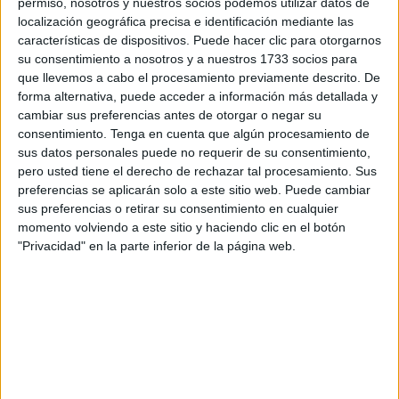
permiso, nosotros y nuestros socios podemos utilizar datos de
Tal y como se aprecia en las
imágenes
facilitadas a este
localización geográfica precisa e identificación mediante las
periódico, el incendio de rastrojos se ha producido
características de dispositivos. Puede hacer clic para otorgarnos
concretamente en la calle Doctor Abdelkrim, apreciándose
su consentimiento a nosotros y a nuestros 1733 socios para
que llevemos a cabo el procesamiento previamente descrito. De
las llamas
que están prendiendo con rapidez.
forma alternativa, puede acceder a información más detallada y
cambiar sus preferencias antes de otorgar o negar su
consentimiento.
Tenga en cuenta que algún procesamiento de
sus datos personales puede no requerir de su consentimiento,
pero usted tiene el derecho de rechazar tal procesamiento. Sus
preferencias se aplicarán solo a este sitio web. Puede cambiar
sus preferencias o retirar su consentimiento en cualquier
momento volviendo a este sitio y haciendo clic en el botón
"Privacidad" en la parte inferior de la página web.