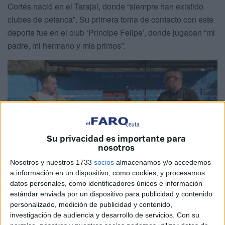
Cortés nació en el Tarajal, donde “siempre han existido
clubes de petanca”. Su primera toma de contacto con este
deporte fue en el club ‘Principe Felipe’, donde jugaban “mi
padre, mi hermano y mis primos”.
Su privacidad es importante para
nosotros
Nosotros y nuestros 1733
socios
almacenamos y/o accedemos
a información en un dispositivo, como cookies, y procesamos
datos personales, como identificadores únicos e información
Por diversos motivos, “nos tuvimos que ir fuera”, pero en su
estándar enviada por un dispositivo para publicidad y contenido
personalizado, medición de publicidad y contenido,
vuelta a Ceuta, no dudo en seguir vinculado con esta
investigación de audiencia y desarrollo de servicios.
Con su
disciplina. En esta ocasión fue en el club
‘José Zurrón’
,