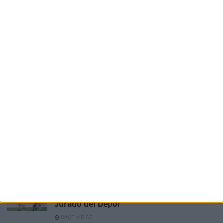
Álex Camacho, un avión que aterrizó en
Ceuta y ya despega por la banda
HACE 4 MINUTOS
La contracrónica del Ceuta-Málaga:
Faltan fichajes, pero sobran los motivos
para ilusionarse
HACE 21 HORAS
La AD Ceuta conquista el XII Trofeo de
Feria (2-1)
HACE 2 DÍAS
Aplazado el amistoso entre el Ittihad de
Tánger y el FC Barcelona
HACE 3 DÍAS
El Ceuta, a la espera de José Ángel
Jurado del Dépor
HACE 3 DÍAS