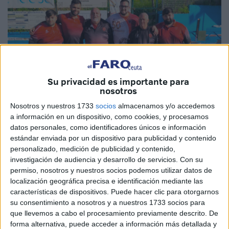
Su privacidad es importante para
nosotros
Nosotros y nuestros 1733
socios
almacenamos y/o accedemos
a información en un dispositivo, como cookies, y procesamos
datos personales, como identificadores únicos e información
Imágenes cedidas
estándar enviada por un dispositivo para publicidad y contenido
personalizado, medición de publicidad y contenido,
investigación de audiencia y desarrollo de servicios.
Con su
permiso, nosotros y nuestros socios podemos utilizar datos de
localización geográfica precisa e identificación mediante las
El pasado domingo se celebró la primera jornada de la
características de dispositivos. Puede hacer clic para otorgarnos
Liga Federación de Petanca
, una competición que
su consentimiento a nosotros y a nuestros 1733 socios para
vuelve tras varios años a Ceuta sin celebrarse.
que llevemos a cabo el procesamiento previamente descrito. De
forma alternativa, puede acceder a información más detallada y