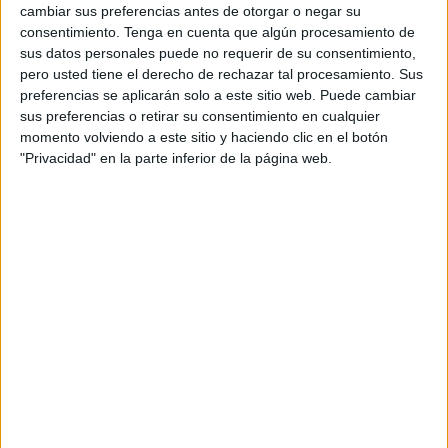
Desde la federación de
Petanca
de Ceuta afirman que fue
cambiar sus preferencias antes de otorgar o negar su
consentimiento.
Tenga en cuenta que algún procesamiento de
un “éxito de participación esta primera jornada”. Alrededor
sus datos personales puede no requerir de su consentimiento,
de 40 personas participaron en esta primera jornada en las
pero usted tiene el derecho de rechazar tal procesamiento. Sus
instalaciones del
Club de Petanca José Zurrón
.
preferencias se aplicarán solo a este sitio web. Puede cambiar
sus preferencias o retirar su consentimiento en cualquier
Una primera jornada donde se proclamaron los
momento volviendo a este sitio y haciendo clic en el botón
vencedores en las diferentes categorías tanto en
"Privacidad" en la parte inferior de la página web.
masculina como femenina. Vicente León junto con Manuel
de la Rubia fueron los vencedores en la categoría
masculina.
Mientras tanto en la categoría femenina las ganadoras
fueron Alba y Marina Carmona destacando un gran papel.
Por su parte, en categoría juvenil el vencedor fue Daniel
Cortés.
Desde la FPC aseguran que hubo un “ambientazo en
Zurrón, muy buena acogida de la Liga Federación