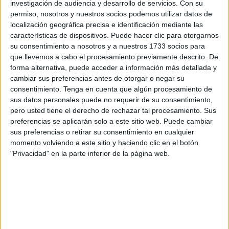
septiembre en el Auditorio de ‘La Marina’, consistía en la
investigación de audiencia y desarrollo de servicios.
Con su
recogida de material escolar
para las familias más
permiso, nosotros y nuestros socios podemos utilizar datos de
localización geográfica precisa e identificación mediante las
vulnerables
de la ciudad autónoma, y esta contó “con una
características de dispositivos. Puede hacer clic para otorgarnos
gran participación”, indican desde la organización.
su consentimiento a nosotros y a nuestros 1733 socios para
que llevemos a cabo el procesamiento previamente descrito. De
Asimismo, añaden que el objetivo de la juventud de MDyC
forma alternativa, puede acceder a información más detallada y
ha sido el de colaborar con las familias que carecen de
cambiar sus preferencias antes de otorgar o negar su
recursos, todo ello acompañado de numerosas actividades
consentimiento.
Tenga en cuenta que algún procesamiento de
sus datos personales puede no requerir de su consentimiento,
en una jornada de juegos donde los niños fueron los
pero usted tiene el derecho de rechazar tal procesamiento. Sus
protagonistas, donde hubo sorpresas para los más
preferencias se aplicarán solo a este sitio web. Puede cambiar
pequeños, “que pudieron compaginar la diversión con la
sus preferencias o retirar su consentimiento en cualquier
solidaridad”, expresan.
momento volviendo a este sitio y haciendo clic en el botón
"Privacidad" en la parte inferior de la página web.