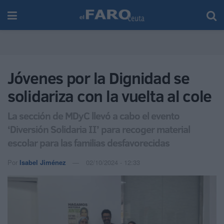
Jóvenes por la Dignidad se
solidariza con la vuelta al cole
La sección de MDyC llevó a cabo el evento
‘Diversión Solidaria II’ para recoger material
escolar para las familias desfavorecidas
Por
Isabel Jiménez
02/10/2024 - 12:33