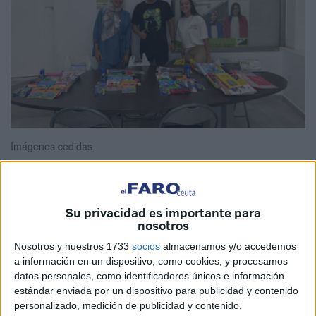
Imágenes cedidas
Su privacidad es importante para
La segunda edición de la iniciativa
‘Diversión Solidaria’
,
nosotros
puesta en marcha desde Jóvenes por la Dignidad, sección
Nosotros y nuestros 1733
socios
almacenamos y/o accedemos
joven de
MDyC
, ha sido un “éxito”, según informan los
a información en un dispositivo, como cookies, y procesamos
integrantes de la formación localista de Ceuta.
datos personales, como identificadores únicos e información
estándar enviada por un dispositivo para publicidad y contenido
La actividad, que se llevó a cabo el pasado 21 de
personalizado, medición de publicidad y contenido,