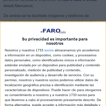
desde Marruecos.
De ambos se ha facilitado imágenes y teléfonos de
contacto para intentar que si alguien los ha visto poder
tener alguna pista sobre su paradero.
Las publicaciones sobre desaparecidos van en aumento,
Su privacidad es importante para
nosotros
al igual que las crónicas que reflejan la peor de las
tragedias como es la muerte.
Nosotros y nuestros 1733
socios
almacenamos y/o accedemos
a información en un dispositivo, como cookies, y procesamos
Las familias piden ayuda para tener alguna pista que
datos personales, como identificadores únicos e información
estándar enviada por un dispositivo para publicidad y contenido
conduzca al paradero de estas personas.
personalizado, medición de publicidad y contenido,
investigación de audiencia y desarrollo de servicios.
Con su
permiso, nosotros y nuestros socios podemos utilizar datos de
localización geográfica precisa e identificación mediante las
características de dispositivos. Puede hacer clic para otorgarnos
su consentimiento a nosotros y a nuestros 1733 socios para
que llevemos a cabo el procesamiento previamente descrito. De
forma alternativa, puede acceder a información más detallada y