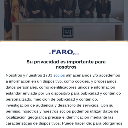
Imagen cedida
Su privacidad es importante para
nosotros
Nosotros y nuestros 1733
socios
almacenamos y/o accedemos
a información en un dispositivo, como cookies, y procesamos
El
Grupo de la Abogacía Joven
de Ceuta
ha renovado
datos personales, como identificadores únicos e información
su junta directiva
. Inauguran así una nueva etapa que
estándar enviada por un dispositivo para publicidad y contenido
“aspira a consolidar la presencia de la abogacía más
personalizado, medición de publicidad y contenido,
reciente en la vida colegial y a proyectar su papel dentro
investigación de audiencia y desarrollo de servicios.
Con su
permiso, nosotros y nuestros socios podemos utilizar datos de
de las distintas áreas de especialización que desarrolla el
localización geográfica precisa e identificación mediante las
Ilustre Colegio de la Abogacía de Ceuta”, explican en un
características de dispositivos. Puede hacer clic para otorgarnos
comunicado.