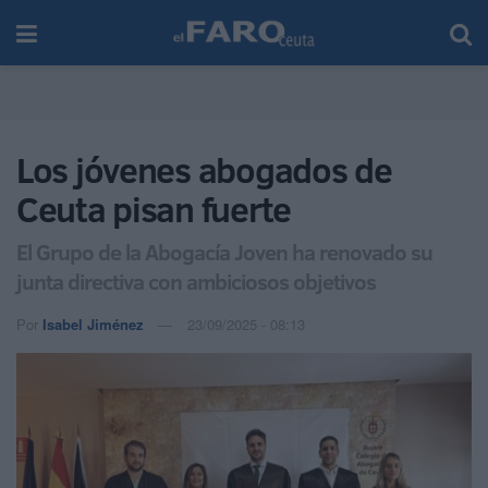
Los jóvenes abogados de
Ceuta pisan fuerte
El Grupo de la Abogacía Joven ha renovado su
junta directiva con ambiciosos objetivos
Por
Isabel Jiménez
23/09/2025 - 08:13