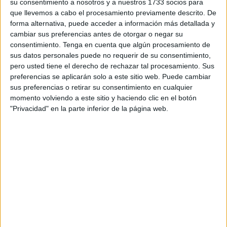
su consentimiento a nosotros y a nuestros 1733 socios para
que llevemos a cabo el procesamiento previamente descrito. De
Tienen nombres y apellidos.
Al frente del Grupo estará
forma alternativa, puede acceder a información más detallada y
Manuel Jurado Carmona
, designado presidente,
cambiar sus preferencias antes de otorgar o negar su
consentimiento.
Tenga en cuenta que algún procesamiento de
acompañado por Dipika Chainani Badammal Sunderdas
sus datos personales puede no requerir de su consentimiento,
en la secretaría y Muhamad Mohamed Abbas en la
pero usted tiene el derecho de rechazar tal procesamiento. Sus
tesorería.
preferencias se aplicarán solo a este sitio web. Puede cambiar
sus preferencias o retirar su consentimiento en cualquier
La junta se completa con la incorporación de Ana Jiménez
momento volviendo a este sitio y haciendo clic en el botón
Jiménez y Daniel López Ruiz como vocalías.
"Privacidad" en la parte inferior de la página web.
Nuevo mandato
Este equipo afronta el mandato “con la convicción de que
la abogacía joven debe contar con un espacio propio
desde el que aportar al desarrollo de la profesión en la
ciudad”, detallan.
La nueva dirección ha expresado su “compromiso de