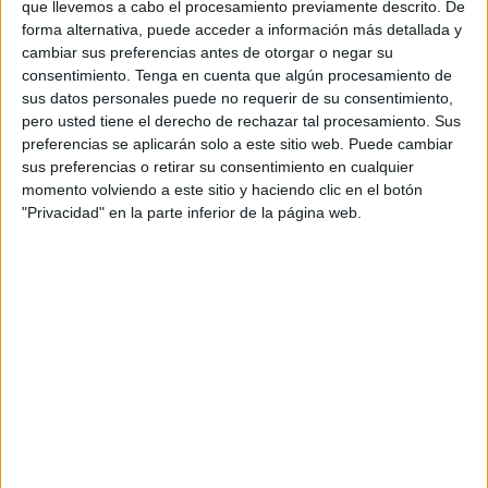
que llevemos a cabo el procesamiento previamente descrito. De
Se ha sabido que Dani Aquino, Borja López, no seguirán
forma alternativa, puede acceder a información más detallada y
cambiar sus preferencias antes de otorgar o negar su
en el club, tampoco
Jacobo y Fran Delgado
. Este último
consentimiento.
Tenga en cuenta que algún procesamiento de
con apenas participación en el Ceuta, por lo que volverá al
sus datos personales puede no requerir de su consentimiento,
Farense de Portugal.
pero usted tiene el derecho de rechazar tal procesamiento. Sus
preferencias se aplicarán solo a este sitio web. Puede cambiar
También
Jota y Víctor Corral que no seguirán en el club
sus preferencias o retirar su consentimiento en cualquier
y que la entidad ya les busca salida. El héroe del ascenso
momento volviendo a este sitio y haciendo clic en el botón
"Privacidad" en la parte inferior de la página web.
a Segunda División seguirá disputando minutos para
coger experiencia.
Dani Aquino y Borja López
. El delantero no renovará con
los caballas ya que ha terminado contrato y el club ha
decidido no extenderlo más, a pesar de su gran
rendimiento en el campo en los últimos partidos.
Dani Aquino completó una gran segunda vuelta y ayudó al
equipo a subir de categoría a
Segunda División
.