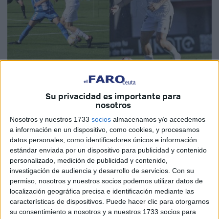
Imágenes de archivo
Su privacidad es importante para
nosotros
Nosotros y nuestros 1733
socios
almacenamos y/o accedemos
a información en un dispositivo, como cookies, y procesamos
La
AD Ceuta
está ya en periodo de renovaciones, altas y
datos personales, como identificadores únicos e información
bajas
. El club tiene que dar salida a algunos jugadores
estándar enviada por un dispositivo para publicidad y contenido
para reforzar
el equipo de cara a la temporada que viene
personalizado, medición de publicidad y contenido,
investigación de audiencia y desarrollo de servicios.
Con su
En Segunda División. Con el paso de la tarde se han
permiso, nosotros y nuestros socios podemos utilizar datos de
sabido más nombres de la plantilla que no van a seguir.
localización geográfica precisa e identificación mediante las
Jota, Víctor y Jacobo
no seguirán sumados a Fran,
características de dispositivos. Puede hacer clic para otorgarnos
Aquino y Borja López.
su consentimiento a nosotros y a nuestros 1733 socios para