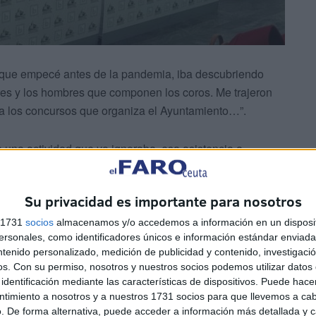
o, que empecé antes de la pandemia, iba descubriendo
es y los hombres que componen los coros. Me trajeron
ia a los concursos que organiza el Ayuntamiento…”.
 una actividad que yo ignoraba, esa asistencia a
la vida un ratito, esa asistencia a
centros de mayores
,
smado. Ni idea de que esto pudiera ocurrir”, expresa
Su privacidad es importante para nosotros
s 1731
socios
almacenamos y/o accedemos a información en un disposit
sonales, como identificadores únicos e información estándar enviada 
ntenido personalizado, medición de publicidad y contenido, investigaci
os.
Con su permiso, nosotros y nuestros socios podemos utilizar datos 
identificación mediante las características de dispositivos. Puede hacer
ntimiento a nosotros y a nuestros 1731 socios para que llevemos a ca
. De forma alternativa, puede acceder a información más detallada y 