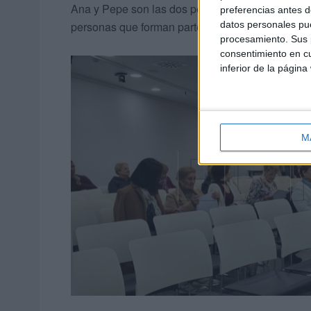
Ana y Pepe son las dos personas que más han ori
preferencias antes d
personas que forman parte de los coros, “unas pe
datos personales pue
procesamiento. Sus p
consentimiento en cu
inferior de la página
M