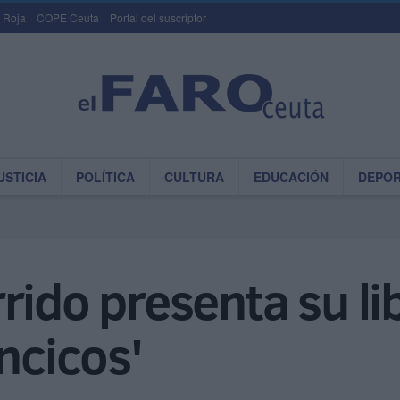
 Roja
COPE Ceuta
Portal del suscriptor
USTICIA
POLÍTICA
CULTURA
EDUCACIÓN
DEPO
ido presenta su lib
ncicos'