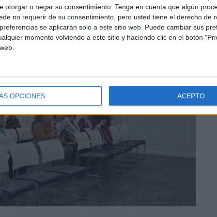
entado al autor para poder conocer la vida de todas las
e otorgar o negar su consentimiento.
Tenga en cuenta que algún proc
rsonas maravillosas, todas, tanto ellas como ellos”.
de no requerir de su consentimiento, pero usted tiene el derecho de r
referencias se aplicarán solo a este sitio web. Puede cambiar sus pref
alquier momento volviendo a este sitio y haciendo clic en el botón "Pri
 web.
ÁS OPCIONES
ACEPTO