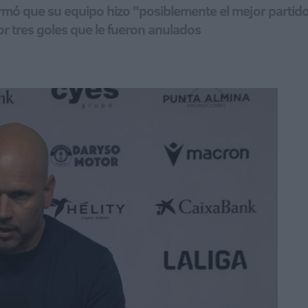
rmó que su equipo hizo "posiblemente el mejor partido
 tres goles que le fueron anulados