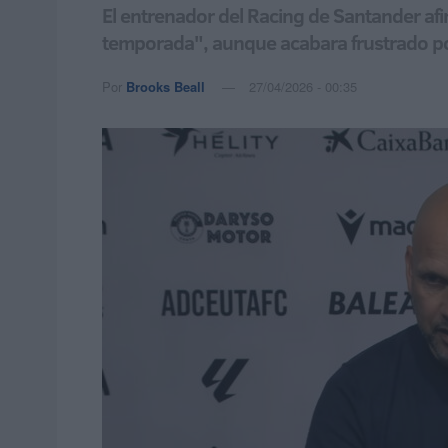
El entrenador del Racing de Santander afi
temporada", aunque acabara frustrado por
Por
Brooks Beall
27/04/2026 - 00:35