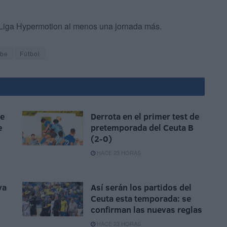
LaLiga Hypermotion al menos una jornada más.
ube
Fútbol
ue
Derrota en el primer test de
e
pretemporada del Ceuta B
(2-0)
HACE 23 HORAS
va
Así serán los partidos del
Ceuta esta temporada: se
confirman las nuevas reglas
HACE 23 HORAS