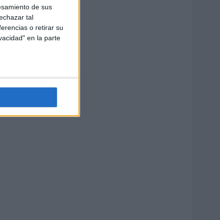
esamiento de sus
echazar tal
erencias o retirar su
vacidad" en la parte