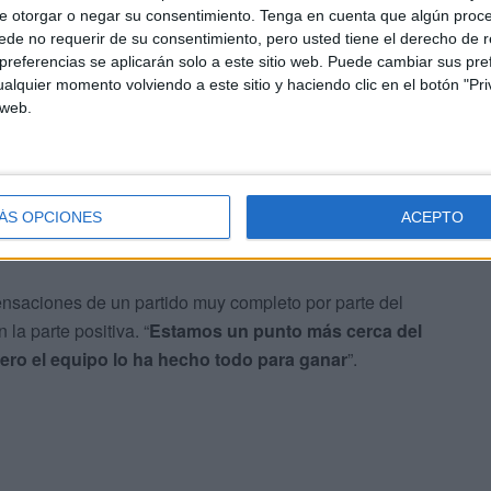
e otorgar o negar su consentimiento.
Tenga en cuenta que algún proc
de no requerir de su consentimiento, pero usted tiene el derecho de r
referencias se aplicarán solo a este sitio web. Puede cambiar sus pref
alquier momento volviendo a este sitio y haciendo clic en el botón "Pri
 web.
sación de peligro permanente
. Mi equipo ha hecho
e queríamos. No les hemos dado opción. Hemos hecho un
ÁS OPCIONES
ACEPTO
sensaciones de un partido muy completo por parte del
 la parte positiva. “
Estamos un punto más cerca del
pero el equipo lo ha hecho todo para ganar
”.