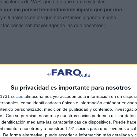
las acciones de VAR, que creo que son muy justas,
n que me parece tremendamente injusto que por una
ay situaciones en las que nos estamos jugando mucho
er las cosas con mayor rigor de las que hacemos”,
ado de este Ceuta: "Me encanta"
Su privacidad es importante para nosotros
s 1731
socios
almacenamos y/o accedemos a información en un disposit
sonales, como identificadores únicos e información estándar enviada 
nara en empate también se debió, en buena parte, a la
ntenido personalizado, medición de publicidad y contenido, investigaci
jo. “
El mejor jugador del Ceuta
”. Un equipo que “está
os.
Con su permiso, nosotros y nuestros socios podemos utilizar datos 
mérito lo que están siendo capaces de construir.
Tiene
identificación mediante las características de dispositivos. Puede hacer
 Me encanta
, pero creo que hoy han sido superados”,
ntimiento a nosotros y a nuestros 1731 socios para que llevemos a ca
. De forma alternativa, puede acceder a información más detallada y 