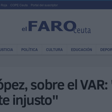
 Roja
COPE Ceuta
Portal del suscriptor
USTICIA
POLÍTICA
CULTURA
EDUCACIÓN
DEPO
ópez, sobre el VAR
 injusto"