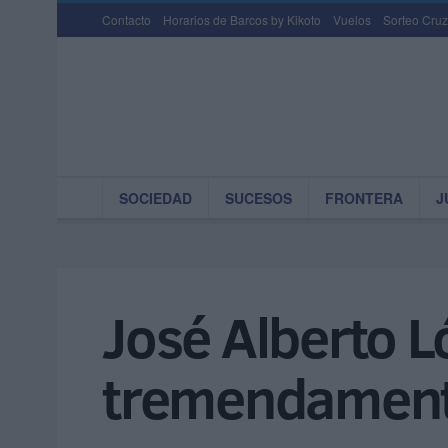
Contacto
Horarios de Barcos by Kikoto
Vuelos
Sorteo Cruz
SOCIEDAD
SUCESOS
FRONTERA
J
José Alberto L
tremendamente