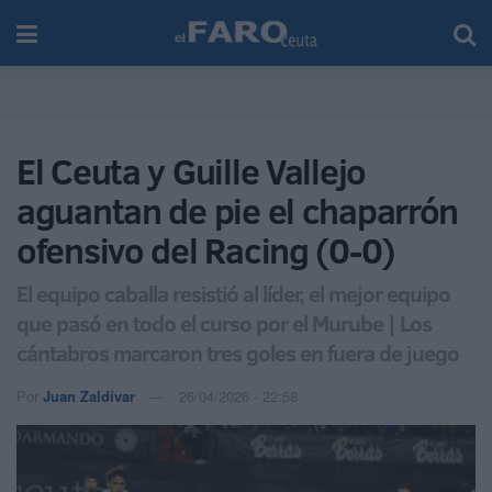
El Ceuta y Guille Vallejo
aguantan de pie el chaparrón
ofensivo del Racing (0-0)
El equipo caballa resistió al líder, el mejor equipo
que pasó en todo el curso por el Murube | Los
cántabros marcaron tres goles en fuera de juego
Por
Juan Zaldívar
26/04/2026 - 22:58