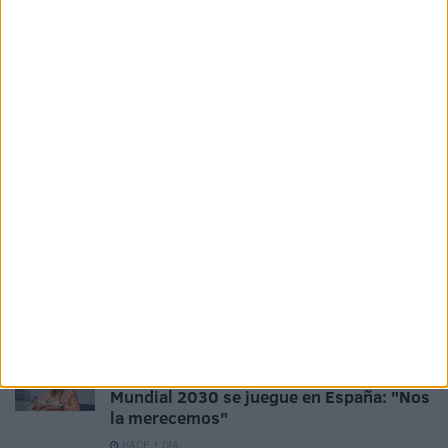
HACE 10 HORAS
La crisis de Ceuta no frena el
compromiso de Portugal con el Mundial
2030 junto a España y Marruecos
HACE 14 HORAS
El Ceuta, a la espera de José Ángel
Jurado del Dépor
HACE 16 HORAS
Horario y dónde ver el XII Trofeo de
Feria: un Ceuta-Málaga para terminar la
pretemporada
HACE 18 HORAS
Milagros Tolón defiende que la final del
Mundial 2030 se juegue en España: "Nos
la merecemos"
HACE 1 DÍA