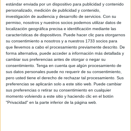
estándar enviada por un dispositivo para publicidad y contenido
toque estaba siendo los primeros minutos.
personalizado, medición de publicidad y contenido,
investigación de audiencia y desarrollo de servicios.
Con su
El Racing iba a ser el primero en golpear.
Andrés Martín
permiso, nosotros y nuestros socios podemos utilizar datos de
bajaba un balón y se lo filtraba a Guliashvili. El ariete
localización geográfica precisa e identificación mediante las
georgiano se plantó frente a Guille y la mandó a dormir con
características de dispositivos. Puede hacer clic para otorgarnos
calidad. Malas caras en el Ceuta y celebración en el líder
su consentimiento a nosotros y a nuestros 1733 socios para
que llevemos a cabo el procesamiento previamente descrito. De
que disfrutaba de un primero.
forma alternativa, puede acceder a información más detallada y
cambiar sus preferencias antes de otorgar o negar su
Cambio de planes, cambio de caras.
Fuera de juego por
consentimiento.
Tenga en cuenta que algún procesamiento de
medio cuerpo
(según mostró la tecnología) y de nuevo
sus datos personales puede no requerir de su consentimiento,
resultado a gafas.
pero usted tiene el derecho de rechazar tal procesamiento. Sus
preferencias se aplicarán solo a este sitio web. Puede cambiar
El partido atravesaba por momentos dulces para los
sus preferencias o retirar su consentimiento en cualquier
cántabros.
Maguette Gueye remató a balón parado un
momento volviendo a este sitio y haciendo clic en el botón
"Privacidad" en la parte inferior de la página web.
balón. Martilleó la bola con la cabeza y se fue rozando
el palo.
Amenazaba de nuevo el conjunto montañés.