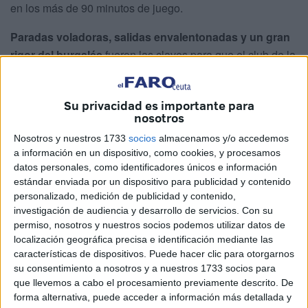
en los más de 90 minutos de juego.
Paradas voladoras, salidas envalentonadas y un gran
rigor del burgalés
fueron las claves para que el club de la
ciudad autónoma lograse rascar un punto frente a los de
José Alberto López.
Su privacidad es importante para
nosotros
Guille Vallejo
Nosotros y nuestros 1733
socios
almacenamos y/o accedemos
a información en un dispositivo, como cookies, y procesamos
El cancerbero
fue el más destacado del partido
,
datos personales, como identificadores únicos e información
impidiendo que el Racing anotase aun disparando en un
estándar enviada por un dispositivo para publicidad y contenido
total de 17 ocasiones. El empate lleva su nombre, tras
personalizado, medición de publicidad y contenido,
investigación de audiencia y desarrollo de servicios.
Con su
unos 90 minutos absolutamente excelsos.
permiso, nosotros y nuestros socios podemos utilizar datos de
localización geográfica precisa e identificación mediante las
características de dispositivos. Puede hacer clic para otorgarnos
su consentimiento a nosotros y a nuestros 1733 socios para
que llevemos a cabo el procesamiento previamente descrito. De
forma alternativa, puede acceder a información más detallada y