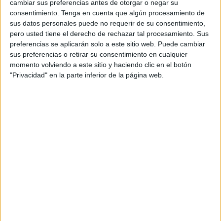
cambiar sus preferencias antes de otorgar o negar su
consentimiento.
Tenga en cuenta que algún procesamiento de
sus datos personales puede no requerir de su consentimiento,
pero usted tiene el derecho de rechazar tal procesamiento. Sus
preferencias se aplicarán solo a este sitio web. Puede cambiar
sus preferencias o retirar su consentimiento en cualquier
momento volviendo a este sitio y haciendo clic en el botón
"Privacidad" en la parte inferior de la página web.
Carlos Hernández
Fue el líder de la defensa, como es habitual, y
trató de
apoyar a su compañero Yann Bodiger en cada acción
de peligro del Racing
. Otro partido más en el que
demuestra su faceta como capitán.
JJ Matos