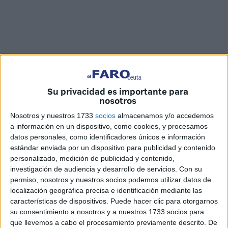
Su privacidad es importante para
nosotros
Imágenes: Marina Risco
Nosotros y nuestros 1733
socios
almacenamos y/o accedemos
a información en un dispositivo, como cookies, y procesamos
datos personales, como identificadores únicos e información
estándar enviada por un dispositivo para publicidad y contenido
La explanada de La Marina ha acogido esta mañana el
personalizado, medición de publicidad y contenido,
control de salida a los cincuenta y ocho participantes que
investigación de audiencia y desarrollo de servicios.
Con su
han tomado parte en la
segunda edición
de la
permiso, nosotros y nuestros socios podemos utilizar datos de
cronoescalada Ciudad de Ceuta 'A por el Pavo'
localización geográfica precisa e identificación mediante las
características de dispositivos. Puede hacer clic para otorgarnos
oorganizada por Mis Tiempos con Chip y el Club Ciclista
su consentimiento a nosotros y a nuestros 1733 socios para
Septem Frates.
que llevemos a cabo el procesamiento previamente descrito. De