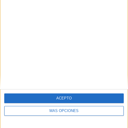
segunda posición por José Pérez Berrocal.
Tags:
Calamocarro
Ciclismo
Monte García Aldave
ACEPTO
Related
Posts
MÁS OPCIONES
Aparece un cadáver en las escolleras de
la carretera de Calamocarro