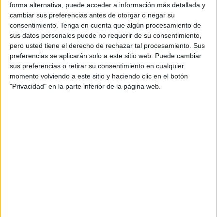
forma alternativa, puede acceder a información más detallada y
Tras el control de firmas los ciclistas han salido en una
cambiar sus preferencias antes de otorgar o negar su
neutralizada hacia la zona de
Calamocarro
. Desde esa
consentimiento.
Tenga en cuenta que algún procesamiento de
zona ha comenzado la prueba con control de tiempo
sus datos personales puede no requerir de su consentimiento,
desde la barriada de Benzú al
Mirador de Isabel II
, un
pero usted tiene el derecho de rechazar tal procesamiento. Sus
preferencias se aplicarán solo a este sitio web. Puede cambiar
total de cinco kilómetros aproximadamente.
sus preferencias o retirar su consentimiento en cualquier
momento volviendo a este sitio y haciendo clic en el botón
En la prueba se han podido ver a grandes ciclistas de
"Privacidad" en la parte inferior de la página web.
nuestra ciudad como la veterana Susana Román o Sandra
Beltrán junto a otros como Juan Francisco Ramos, José
Manuel Ortega, Vilal Ahmed o los hermanos Guzmán entre
otros. También han participado algunos con bicicleta de
montaña como José Pérez Berrocal o el veterano Javi
Ocaña que hicieron un buen tiempo, todos rodeados de un
buen ambiente de espectadores que han podido disfrutar
de una mañana de ciclismo con esta cronoescalada.
También han participado varios ciclistas procedentes de
un club de ciclismo de la localidad de Algeciras.