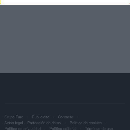
Grupo Faro
Publicidad
Contacto
Aviso legal – Protección de datos
Política de cookies
Política de privacidad
Política editorial
Términos de uso