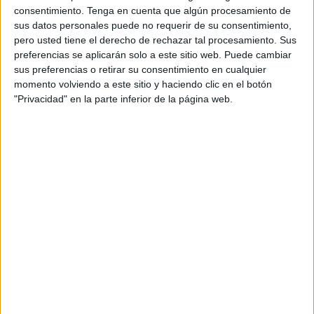
La prueba no oficial partirá desde La Marina mientras que
consentimiento.
Tenga en cuenta que algún procesamiento de
la oficial se celebrará a las 11:00 horas en
Calamocarro
sus datos personales puede no requerir de su consentimiento,
pero usted tiene el derecho de rechazar tal procesamiento. Sus
con un recorrido por la subida a
García Aldave.
preferencias se aplicarán solo a este sitio web. Puede cambiar
sus preferencias o retirar su consentimiento en cualquier
Los participantes han tenido que pagar una cuota de 20
momento volviendo a este sitio y haciendo clic en el botón
euros si son federados y de 25 si no están federados en la
"Privacidad" en la parte inferior de la página web.
Federación de
Ciclismo
.
El máximo de participantes será de 150 ciclistas
recordando que en la primera edición celebrada en el
2019 participaron un total de 96 ciclistas.
Sin duda que esta prueba ya está consolidada en el
calendario ciclista local y prueba de ello es que las
inscripciones han superado la participación de la primera
edición. Se espera que el nivel que muestren los
participantes sea alto para que se pueda ver como los
mejores y mejores preparados ciclistas de nuestra ciudad