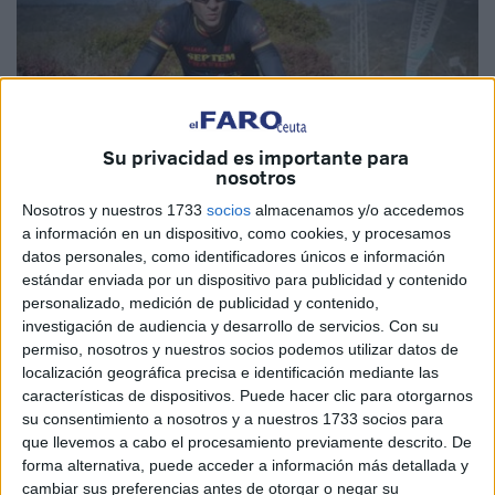
Su privacidad es importante para
nosotros
Nosotros y nuestros 1733
socios
almacenamos y/o accedemos
a información en un dispositivo, como cookies, y procesamos
Foto cedida
datos personales, como identificadores únicos e información
estándar enviada por un dispositivo para publicidad y contenido
personalizado, medición de publicidad y contenido,
investigación de audiencia y desarrollo de servicios.
Con su
Los bajos del paseo de La Marina Española acogerán en
permiso, nosotros y nuestros socios podemos utilizar datos de
la mañana de este domingo 12 de diciembre, a partir de
localización geográfica precisa e identificación mediante las
características de dispositivos. Puede hacer clic para otorgarnos
las 09:00 horas, la
segunda edición de la cronoescalada
su consentimiento a nosotros y a nuestros 1733 socios para
‘Ciudad de Ceuta’
a por El Pavo que organizan Mis
que llevemos a cabo el procesamiento previamente descrito. De
Tiempos con Chip y el CC Septem Frates.
forma alternativa, puede acceder a información más detallada y
cambiar sus preferencias antes de otorgar o negar su