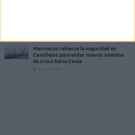
HACE 9 HORAS
La crisis de Ceuta no frena el
compromiso de Portugal con el Mundial
2030 junto a España y Marruecos
HACE 10 HORAS
Marruecos refuerza la seguridad en
Castillejos para evitar nuevos intentos
de cruce hacia Ceuta
HACE 11 HORAS