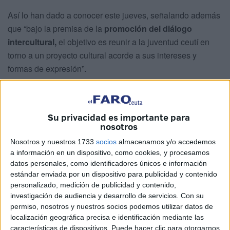
Así lo han dado a conocer este jueves, señalando además
que “bajo la premisa de la
promoción del diálogo
intercultural,
el objetivo es reunir a la juventud ceutí en
torno a un proyecto cultural acorde a sus intereses y
formas de expresión”.
Sobre el evento, los organizadores han adelantado que
“congregará a
autores, ilustradores y académicos
Su privacidad es importante para
españoles, marroquíes y otros países del ámbito
nosotros
árabe
, generando un intercambio artístico e intelectual que
Nosotros y nuestros 1733
socios
almacenamos y/o accedemos
refleje la riqueza cultural del movimiento del
cómic
y
a información en un dispositivo, como cookies, y procesamos
manga”.
datos personales, como identificadores únicos e información
estándar enviada por un dispositivo para publicidad y contenido
A lo que han añadido que “a través de
charlas, talleres,
personalizado, medición de publicidad y contenido,
exposiciones y actividades participativas
, las jornadas
investigación de audiencia y desarrollo de servicios.
Con su
invitan a descubrir el cómic y el manga no solo como
permiso, nosotros y nuestros socios podemos utilizar datos de
formas de entretenimiento, sino como herramientas para
localización geográfica precisa e identificación mediante las
características de dispositivos. Puede hacer clic para otorgarnos