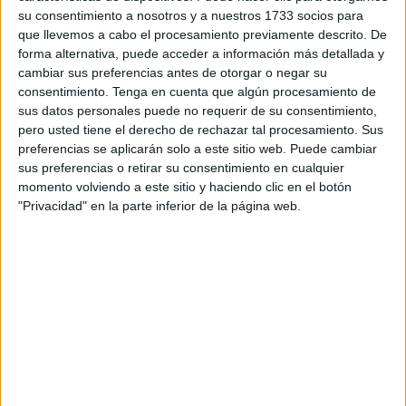
contar historias, expresar identidades y construir puentes
su consentimiento a nosotros y a nuestros 1733 socios para
entre culturas”.
que llevemos a cabo el procesamiento previamente descrito. De
forma alternativa, puede acceder a información más detallada y
Con el desarrollo de estas jornadas, lo que busca la
cambiar sus preferencias antes de otorgar o negar su
Fundación es “
consolidar un espacio de creatividad
consentimiento.
Tenga en cuenta que algún procesamiento de
compartida
, donde reconocer la diversidad y proyectar las
sus datos personales puede no requerir de su consentimiento,
pero usted tiene el derecho de rechazar tal procesamiento. Sus
voces a través del arte contemporáneo”.
preferencias se aplicarán solo a este sitio web. Puede cambiar
sus preferencias o retirar su consentimiento en cualquier
Promover y difundir la cultura del
momento volviendo a este sitio y haciendo clic en el botón
"Privacidad" en la parte inferior de la página web.
cómic
Adicionalmente, han dejado saber que “estas jornadas
brindan la oportunidad de promover y difundir la
cultura
del cómic
y el manga entre la población de Ceuta
fomentando el interés por la lectura, el arte y
la creatividad
en la comunidad
, donde los amantes de estas formas de
entretenimiento pueden compartir su pasión, intercambiar
ideas y conocer a personas con intereses similares”.