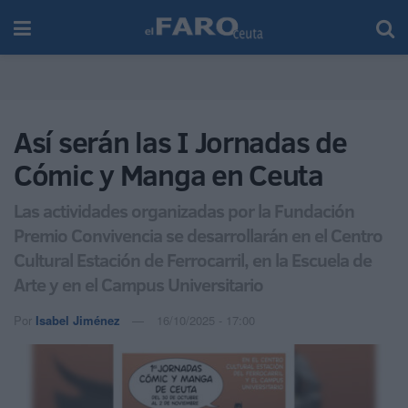
Así serán las I Jornadas de
Cómic y Manga en Ceuta
Las actividades organizadas por la Fundación
Premio Convivencia se desarrollarán en el Centro
Cultural Estación de Ferrocarril, en la Escuela de
Arte y en el Campus Universitario
Por
Isabel Jiménez
16/10/2025 - 17:00