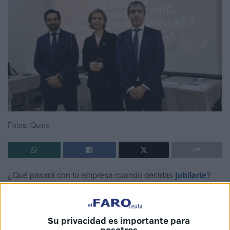
Fotos: Quino
¿Qué pasará con tu empresa cuando decidas
jubilarte
?
¿Cómo puedes mantener tu equipo y garantizar la
continuidad de tu negocio ante cualquier eventualidad?
¿Tienes una estrategia clara para la sucesión en tu
Su privacidad es importante para
empresa familiar
? Son algunas de las
preguntas a las
nosotros