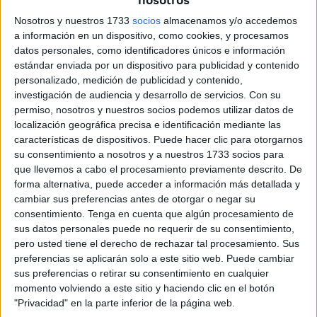
que se trata de buscar respuesta
hoy en la jornada que
Nosotros y nuestros 1733
socios
almacenamos y/o accedemos
ha organizado la
Confederación de Empresarios de
a información en un dispositivo, como cookies, y procesamos
Ceuta (CECE)
y la
sociedad Mapfre
.
datos personales, como identificadores únicos e información
estándar enviada por un dispositivo para publicidad y contenido
La presidente de CECE, Aratnxa Campos, ha señalado en
personalizado, medición de publicidad y contenido,
investigación de audiencia y desarrollo de servicios.
Con su
el inicio de la jornada, celebrada en el Hotel Ulises, que el
permiso, nosotros y nuestros socios podemos utilizar datos de
objetivo es que los empresarios sepan “de primera mano”
localización geográfica precisa e identificación mediante las
soluciones, sobre todo de entidades como Mapfre, que
características de dispositivos. Puede hacer clic para otorgarnos
conocen el problema “y además
le han prestado el
su consentimiento a nosotros y a nuestros 1733 socios para
que llevemos a cabo el procesamiento previamente descrito. De
suficientemente tiempo como para crear productos
”.
forma alternativa, puede acceder a información más detallada y
cambiar sus preferencias antes de otorgar o negar su
“Que luego cada uno coja lo que mejor le venga”, ha dicho
consentimiento.
Tenga en cuenta que algún procesamiento de
la presidenta de la patronal, para quien Ceuta, “al ser una
sus datos personales puede no requerir de su consentimiento,
plaza tan pequeña”, puede aprovecharse de las
pero usted tiene el derecho de rechazar tal procesamiento. Sus
propuestas que se plantean en la jornada de trabajo. Ha
preferencias se aplicarán solo a este sitio web. Puede cambiar
sus preferencias o retirar su consentimiento en cualquier
añadido que “es verdad que nos cuesta traer talento de
momento volviendo a este sitio y haciendo clic en el botón
fuera y
el talento que está aquí muchas veces nos lo
"Privacidad" en la parte inferior de la página web.
podemos un poco fagocitar cada uno
” y que por ello lo