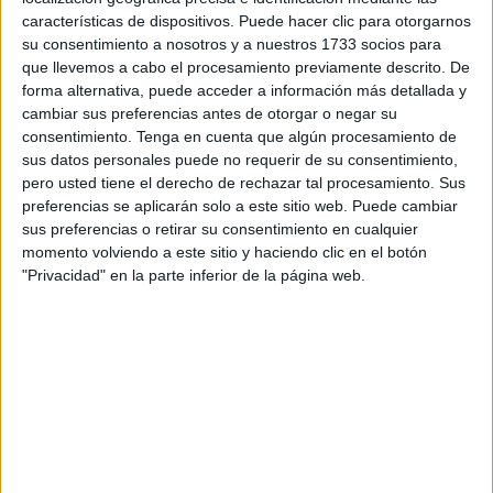
tienen a su hermana.
características de dispositivos. Puede hacer clic para otorgarnos
su consentimiento a nosotros y a nuestros 1733 socios para
El nacimiento ha tenido lugar en el
hospital
universitario
que llevemos a cabo el procesamiento previamente descrito. De
en torno a las 16:00 horas de este lunes primero de enero.
forma alternativa, puede acceder a información más detallada y
cambiar sus preferencias antes de otorgar o negar su
En ocasiones los partos han tenido lugar de madrugada,
consentimiento.
Tenga en cuenta que algún procesamiento de
pero en esta ocasión se ha producido esta tarde con un
sus datos personales puede no requerir de su consentimiento,
nuevo año lleno de esperanzas y alegrías para Ceuta y en
pero usted tiene el derecho de rechazar tal procesamiento. Sus
preferencias se aplicarán solo a este sitio web. Puede cambiar
especial para esta familia que recibe el mejor de los
sus preferencias o retirar su consentimiento en cualquier
regalos.
momento volviendo a este sitio y haciendo clic en el botón
"Privacidad" en la parte inferior de la página web.
En toda España todos los medios de comunicación
recogen con honores el que es
el nacimiento que
‘inaugura’ el nuevo año
. Y así a este nacimiento caballa
se han sumado otros en el resto del país. Por ejemplo ha
sido el caso de Noa en Euskadi, Antonio Manuel en
Córdoba o Vera en Asturias a los que se han sumado
Carmen, Erik o Rubén.