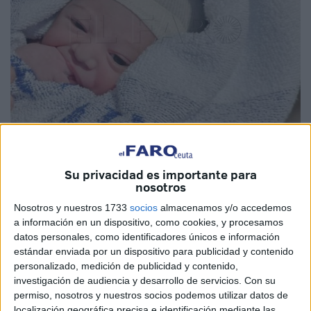
Imágenes cedidas
Su privacidad es importante para
nosotros
Nosotros y nuestros 1733
socios
almacenamos y/o accedemos
Se llama Jimena. Ha pesado 3 kilos y 100 gramos. Y se
a información en un dispositivo, como cookies, y procesamos
lleva el honor de ser la primera niña nacida en Ceuta este
datos personales, como identificadores únicos e información
recién estrenado 2024.
estándar enviada por un dispositivo para publicidad y contenido
personalizado, medición de publicidad y contenido,
Sin duda, una magnífica noticia tanto para Migue y
investigación de audiencia y desarrollo de servicios.
Con su
Carolina, sus padres, como para Gabriel y Mateo, que ya
permiso, nosotros y nuestros socios podemos utilizar datos de
localización geográfica precisa e identificación mediante las