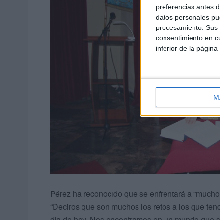
preferencias antes d
datos personales pue
procesamiento. Sus p
consentimiento en cu
inferior de la página
M
Pérez ha reconocido que se enfrentará a “mucho
“Deciros que son muchos los retos a los que ten
día de hoy. Nos encontramos en un mundo que se 