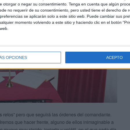
e otorgar o negar su consentimiento.
Tenga en cuenta que algún proc
de no requerir de su consentimiento, pero usted tiene el derecho de r
referencias se aplicarán solo a este sitio web. Puede cambiar sus pref
alquier momento volviendo a este sitio y haciendo clic en el botón "Pri
 web.
ÁS OPCIONES
ACEPTO
s retos” pero que seguirá las órdenes del comandante.
dremos que hacer frente, alguno de ellos inimaginable a
mueve muy rápido, incierto y volátil, en el que cada día