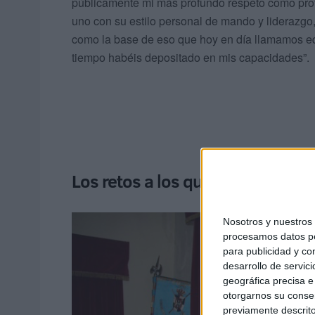
públicamente mi más profundo respeto como pro
uno con su estilo personal de mando y liderazgo,
como la base de eso que hoy en día llamamos e
tiempo habéis depositado en mis capacidades”.
Los retos a los que se enfrenta 
Nosotros y nuestro
procesamos datos per
para publicidad y co
desarrollo de servici
geográfica precisa e 
otorgarnos su conse
previamente descrito