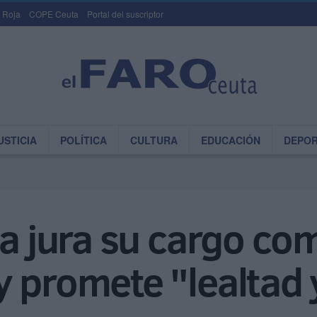
 Roja
COPE Ceuta
Portal del suscriptor
USTICIA
POLÍTICA
CULTURA
EDUCACIÓN
DEPO
la jura su cargo com
 promete "lealtad 