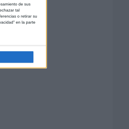
esamiento de sus
echazar tal
erencias o retirar su
vacidad" en la parte