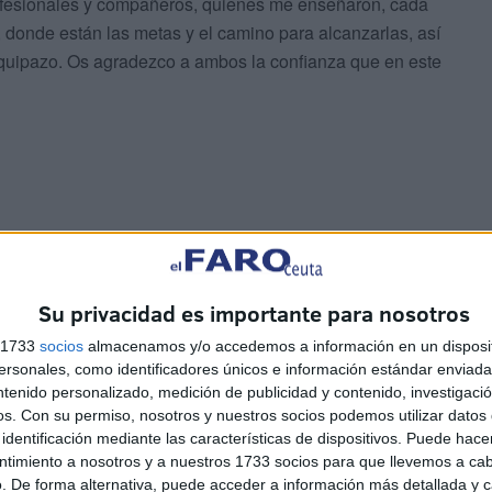
fesionales y compañeros, quienes me enseñaron, cada
 donde están las metas y el camino para alcanzarlas, así
quipazo. Os agradezco a ambos la confianza que en este
en su cargo
Su privacidad es importante para nosotros
s 1733
socios
almacenamos y/o accedemos a información en un disposit
sonales, como identificadores únicos e información estándar enviada 
ntenido personalizado, medición de publicidad y contenido, investigaci
os.
Con su permiso, nosotros y nuestros socios podemos utilizar datos 
identificación mediante las características de dispositivos. Puede hacer
ntimiento a nosotros y a nuestros 1733 socios para que llevemos a ca
. De forma alternativa, puede acceder a información más detallada y 