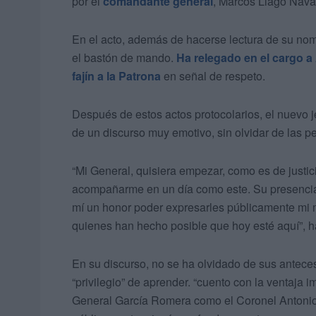
por el
comandante general
, Marcos Llago Nava
En el acto, además de hacerse lectura de su nom
el bastón de mando.
Ha relegado en el cargo 
fajín a la Patrona
en señal de respeto.
Después de estos actos protocolarios, el nuevo 
de un discurso muy emotivo, sin olvidar de las 
“Mi General, quisiera empezar, como es de justic
acompañarme en un día como este. Su presencia e
mí un honor poder expresarles públicamente mi 
quienes han hecho posible que hoy esté aquí”, 
En su discurso, no se ha olvidado de sus antece
“privilegio” de aprender. “cuento con la ventaja 
General García Romera como el Coronel Antonio 