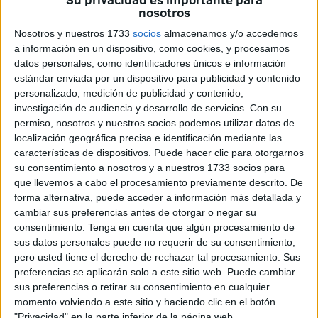
nosotros
Este acto ha tenido lugar al término de la misa,
coincidiendo con la finalización del
Triduo Eucarístico
Nosotros y nuestros 1733
socios
almacenamos y/o accedemos
a información en un dispositivo, como cookies, y procesamos
que se ha llevado a cabo en honor a San Daniel y
datos personales, como identificadores únicos e información
Compañeros Mártires en la iglesia de Nuestra Señora de
estándar enviada por un dispositivo para publicidad y contenido
África durante esta semana.
personalizado, medición de publicidad y contenido,
investigación de audiencia y desarrollo de servicios.
Con su
permiso, nosotros y nuestros socios podemos utilizar datos de
localización geográfica precisa e identificación mediante las
características de dispositivos. Puede hacer clic para otorgarnos
su consentimiento a nosotros y a nuestros 1733 socios para
que llevemos a cabo el procesamiento previamente descrito. De
Inicio del pregón
forma alternativa, puede acceder a información más detallada y
cambiar sus preferencias antes de otorgar o negar su
consentimiento.
Tenga en cuenta que algún procesamiento de
Pasaban las ocho y media de la tarde cuando
Jesús
sus datos personales puede no requerir de su consentimiento,
Blanco Batista se ha subido al altar
y se ha puesto frente
pero usted tiene el derecho de rechazar tal procesamiento. Sus
a los presentes en la iglesia para dar inicio a este
preferencias se aplicarán solo a este sitio web. Puede cambiar
sus preferencias o retirar su consentimiento en cualquier
momento tan emotivo que estaba a punto de vivir.
momento volviendo a este sitio y haciendo clic en el botón
"Privacidad" en la parte inferior de la página web.