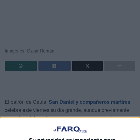
Imágenes: Óscar Román
El patrón de Ceuta,
San Daniel y compañeros mártires
,
celebra este viernes su día grande, aunque previamente
se están celebrando unos cultos y actos como el
pronunciamiento del pregón, a cargo de Jesús Blanco
Batista.
Su privacidad es importante para