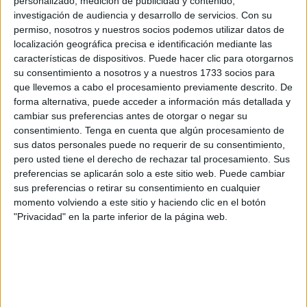
personalizado, medición de publicidad y contenido,
investigación de audiencia y desarrollo de servicios.
Con su
Muchos son los ceutíes que esperan con ilusión que el
permiso, nosotros y nuestros socios podemos utilizar datos de
reloj marque las 18.30 horas para que el Santo aparezca
localización geográfica precisa e identificación mediante las
características de dispositivos. Puede hacer clic para otorgarnos
en la calle desde el
santuario de Santa María de África
,
su consentimiento a nosotros y a nuestros 1733 socios para
para ser venerado por los caballas que lo acompañarán
que llevemos a cabo el procesamiento previamente descrito. De
durante su recorrido.
forma alternativa, puede acceder a información más detallada y
cambiar sus preferencias antes de otorgar o negar su
En esta ocasión, el Patrón de Ceuta saldrá desde la
consentimiento.
Tenga en cuenta que algún procesamiento de
conocida parroquia de la ciudad autónoma debido a las
sus datos personales puede no requerir de su consentimiento,
pero usted tiene el derecho de rechazar tal procesamiento. Sus
obras de restauración que se están llevando a cabo en la
preferencias se aplicarán solo a este sitio web. Puede cambiar
Santa Iglesia Catedral de la Asunción
y será, sin duda,
sus preferencias o retirar su consentimiento en cualquier
una imagen innovadora que quedará en el recuerdo tanto
momento volviendo a este sitio y haciendo clic en el botón
de los hermanos de la corporación como de todos los
"Privacidad" en la parte inferior de la página web.
vecinos de Ceuta.
Será en ese momento, a partir de las 18.30 horas, cuando
el cortejo comience a salir a la calle, seguro que con
alguna que otra novedad para sorprender a los caballas