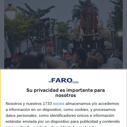
Imágenes de archivo
Su privacidad es importante para
nosotros
La
Venerable Cofradía de San Daniel y Compañeros
Nosotros y nuestros 1733
socios
almacenamos y/o accedemos
a información en un dispositivo, como cookies, y procesamos
Mártires
, Patrón de Ceuta, ya
lo tiene todo preparado
datos personales, como identificadores únicos e información
para la salida procesional
de su Titular por las calles de
estándar enviada por un dispositivo para publicidad y contenido
la ciudad autónoma en la tarde de este sábado.